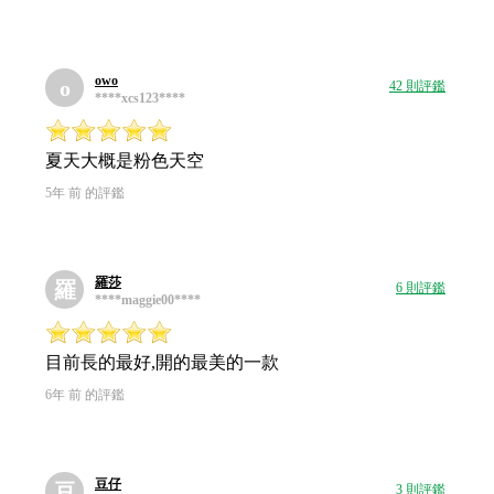
owo
o
42 則評鑑
****xcs123****
夏天大概是粉色天空
5年 前 的評鑑
羅莎
羅
6 則評鑑
****maggie00****
目前長的最好,開的最美的一款
6年 前 的評鑑
豆仔
豆
3 則評鑑