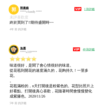
郭素娥
郭
1 則評鑑
****wfamily ****
未評喜歡度
終於買到了!!期待盛開時~~
4年 前 的評鑑
洛雁
49 則評鑑
****a319****
味道很好，是聞了會心情很好的味道。
從花苞到開花的速度滿久的，花夠持久！一莖多
花。
。
花苞滿粉的，n天打開後是粉紫色的。花型比照片上
好看點。打開後真心喜歡，花隨著時間會慢慢變化
成紫籐色。2020/11/26
5年 前 的評鑑