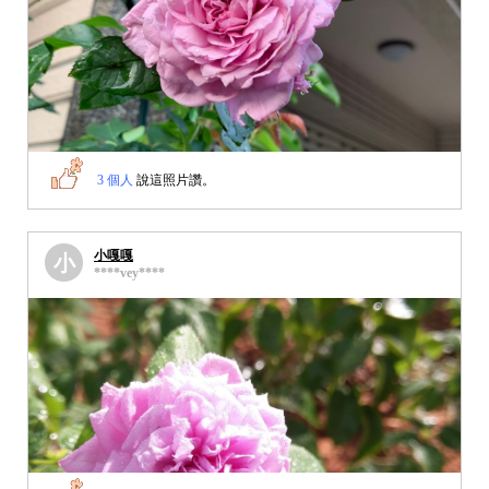
3 個人
說這照片讚。
小嘎嘎
小
****vey****