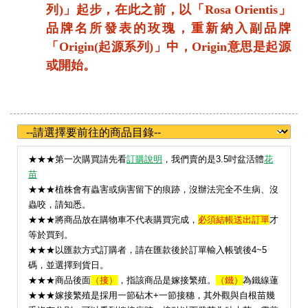
列
)
」起步，在此之前，以「
Rosa Orientis
」
品牌名所發表的玫瑰，重新納入副品牌
「
Origin(
起源系列
)
」中，
Origin
意思是起源
或開始。
★
★★第一次購買請先看
訂購說明
，我們賣的是3.5吋盆活體
花
苗
★★★植株會有蟲害或病害留下的痕跡，沒辦法完全不生病、沒
蟲咬，請知悉。
★★★將商品放在購物車不代表購買完成，
必須結帳送出訂單
才
等於買到。
★★★以匯款方式訂購者，請在匯款後於訂單輸入帳號後4~5
碼，並選擇到貨日。
★★★
商品後面
（接）
，指該商品是嫁接繁殖。
（鐵）
為鐵線蓮
★★★嫁接繁殖是採用一節砧木+一節接穗，其外觀與自根苗幾