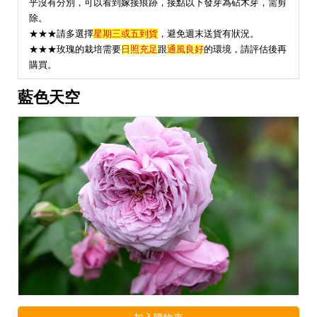
乎沒有分別，可以看到嫁接痕跡，接點以下發芽為砧木芽，需剪
除。
★★★請多選擇
星期三或五到貨
，避免週末送貨有狀況。
★
★★玫瑰的栽培需要
日照充足
跟
通風良好
的環境，請評估後再
購買。
藍色天空