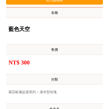
加入購物車
名稱
藍色天空
售價
NT$ 300
分類
羅莎歐麗起源系列 > 灌木型玫瑰