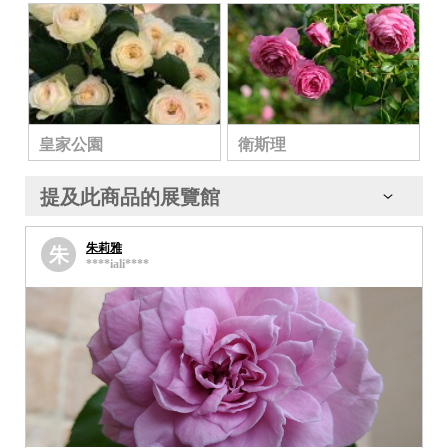
皇家公園
衛斯理
提及此商品的展覽館
朱莉雅
朱
****iali****