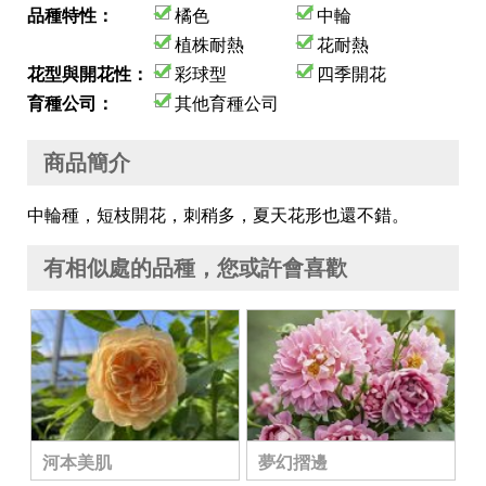
品種特性：
橘色
中輪
植株耐熱
花耐熱
花型與開花性：
彩球型
四季開花
育種公司：
其他育種公司
商品簡介
中輪種，短枝開花，刺稍多，夏天花形也還不錯。
有相似處的品種，您或許會喜歡
河本美肌
夢幻摺邊