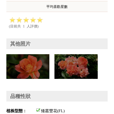
平均喜歡星數
(目前共 1 人評價)
其他照片
品種性狀
植株型態：
矮叢豐花(FL)