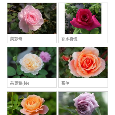
美莎奇
香水喜悅
茱麗葉(接)
喬伊