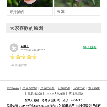
果汁陽台
玉藻
大家喜歡的原因
安樂王
安
109 則評鑑
****xian@ms1****
9年 前 的評鑑
關於冬冬
｜
會員展覽館
｜
會員評鑑所
｜
訂購說明
｜
栽培方法
｜
意見客服
｜
隱私權政策
｜
Facebook粉絲團
｜
前往電腦版
營業人名稱：冬冬玫瑰園 統一編號：47589331
客服信箱：service@dongdongs.com 地址：542南投縣草屯鎮中正路28-7號(再