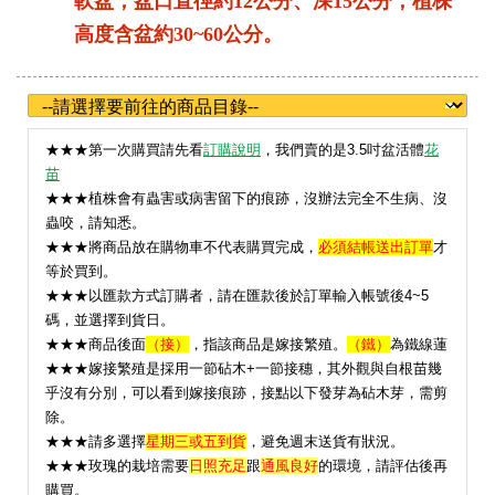
軟盆，盆口直徑約12公分、深15公分；植株
高度含盆約30~60公分。
★
★★第一次購買請先看
訂購說明
，我們賣的是3.5吋盆活體
花
苗
★★★植株會有蟲害或病害留下的痕跡，沒辦法完全不生病、沒
蟲咬，請知悉。
★★★將商品放在購物車不代表購買完成，
必須結帳送出訂單
才
等於買到。
★★★以匯款方式訂購者，請在匯款後於訂單輸入帳號後4~5
碼，並選擇到貨日。
★★★
商品後面
（接）
，指該商品是嫁接繁殖。
（鐵）
為鐵線蓮
★★★嫁接繁殖是採用一節砧木+一節接穗，其外觀與自根苗幾
乎沒有分別，可以看到嫁接痕跡，接點以下發芽為砧木芽，需剪
除。
★★★請多選擇
星期三或五到貨
，避免週末送貨有狀況。
★
★★玫瑰的栽培需要
日照充足
跟
通風良好
的環境，請評估後再
購買。