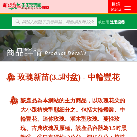
或使用
進階搜尋
商品詳情
Product Details
玫瑰新苗(3.5吋盆) - 中輪豐花
該產品為本網站的主力商品，以玫瑰花朵的
大小跟植株型態細分之。包括大輪矮叢、中
輪豐花、迷你玫瑰、灌木型玫瑰、蔓性玫
瑰、古典玫瑰及原種。該產品容器為3.5吋黑