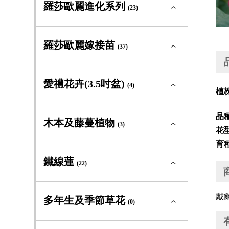
羅莎歐麗新星系列全部
(2)
羅莎歐麗進化系列
迷你玫瑰
(23)
(3)
中輪豐花
(4)
大輪矮叢
(0)
灌木型玫瑰
(23)
羅莎歐麗進化系列全部
(23)
羅莎歐麗嫁接苗
迷你玫瑰
(37)
(2)
中輪豐花
(2)
蔓性玫瑰
(1)
大輪矮叢
(4)
灌木型玫瑰
(17)
羅莎歐麗嫁接苗全部
(37)
愛禮花卉(3.5吋盆)
迷你玫瑰
(4)
(0)
植
古典玫瑰及原種
(0)
中輪豐花
(9)
蔓性玫瑰
(0)
大輪矮叢
(4)
灌木型玫瑰
(0)
品
愛禮花卉(3.5吋盆)全部
(4)
木本及藤蔓植物
迷你玫瑰
(3)
(0)
花
中輪豐花
(17)
蔓性玫瑰
(0)
育
中輪豐花
(0)
灌木型玫瑰
(10)
木本及藤蔓植物全部
(3)
鐵線蓮
迷你玫瑰
(22)
(0)
大輪矮叢
(3)
蔓性玫瑰
(0)
常綠及落葉灌木
(3)
灌木型玫瑰
(16)
鐵線蓮全部
戴
(22)
多年生及季節草花
嫁接苗
(0)
(1)
藤蔓植物
(0)
蔓性玫瑰
(0)
新世界組
(2)