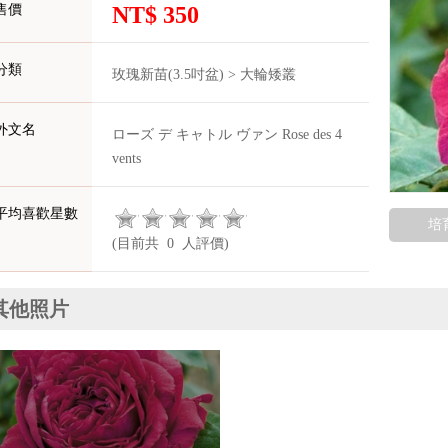
售價
NT$ 350
分類
玫瑰新苗(3.5吋盆) > 大輪矮叢
外文名
ローズ デ キャトル ヴァン Rose des 4
vents
平均喜歡星數
培
(目前共 0 人評價)
其他照片