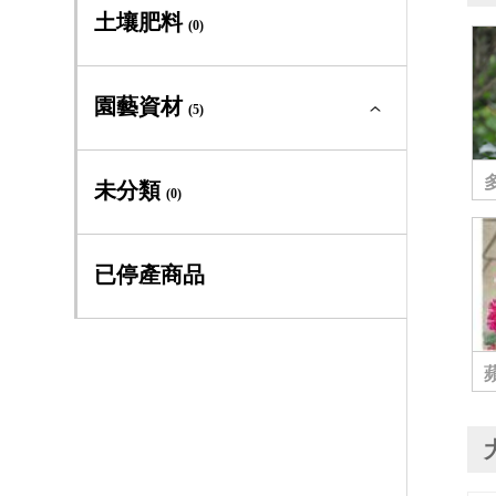
多年生及季節草花全部
(0)
土壤肥料
(0)
大道系
(1)
多年生草本
(0)
園藝資材
早大花組
(5)
(3)
季節草花
(0)
晚大花組
(3)
園藝資材全部
(5)
未分類
(0)
義大利組
(6)
專利四方盆
(3)
已停產商品
全緣組
(6)
工具手套
(1)
佛羅里達組
(1)
書籍
(1)
傑克曼組
(0)
德克薩斯組
(0)