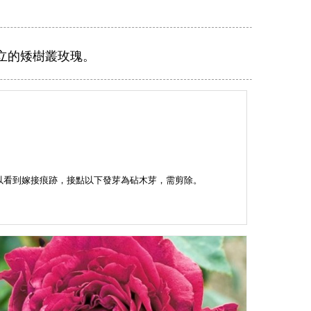
立的矮樹叢玫瑰。
。
以看到嫁接痕跡，接點以下發芽為砧木芽，需剪除。