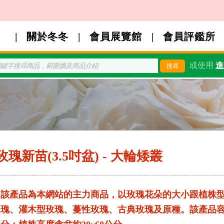
關於冬冬
會員展覽館
會員評鑑所
或使用
進
玫瑰新苗(3.5吋盆) - 大輪矮叢
該產品為本網站的主力商品，以玫瑰花朵的大小跟植株
瑰、灌木型玫瑰、蔓性玫瑰、古典玫瑰及原種。該產品容器