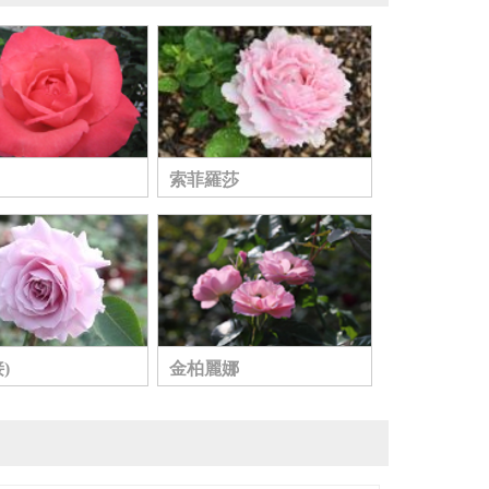
索菲羅莎
)
金柏麗娜