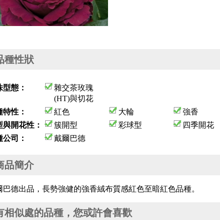
品種性狀
株型態：
雜交茶玫瑰
(HT)與切花
種特性：
紅色
大輪
強香
型與開花性：
簇開型
彩球型
四季開花
種公司：
戴爾巴德
商品簡介
爾巴德出品，長勢強健的強香絨布質感紅色至暗紅色品種。
有相似處的品種，您或許會喜歡