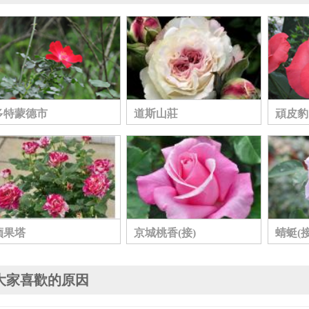
多特蒙德市
道斯山莊
頑皮豹
蘋果塔
京城桃香(接)
蜻蜓(接
大家喜歡的原因