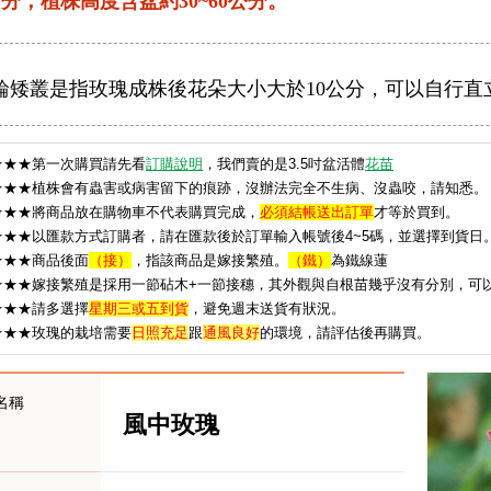
分；植株高度含盆約30~60公分。
輪矮叢是指玫瑰成株後花朵大小大於10公分，可以自行直
★
★★第一次購買請先看
訂購說明
，我們賣的是3.5吋盆活體
花苗
★★★植株會有蟲害或病害留下的痕跡，沒辦法完全不生病、沒蟲咬，請知悉。
★★★將商品放在購物車不代表購買完成，
必須結帳送出訂單
才等於買到。
★★★以匯款方式訂購者，請在匯款後於訂單輸入帳號後4~5碼，並選擇到貨日
★★★
商品後面
（接）
，指該商品是嫁接繁殖。
（鐵）
為鐵線蓮
★★★嫁接繁殖是採用一節砧木+一節接穗，其外觀與自根苗幾乎沒有分別，可
★★★請多選擇
星期三或五到貨
，避免週末送貨有狀況。
★
★★玫瑰的栽培需要
日照充足
跟
通風良好
的環境，請評估後再購買。
名稱
風中玫瑰