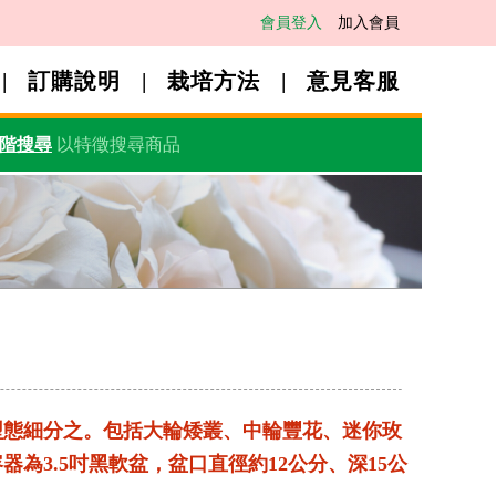
會員登入
加入會員
訂購說明
栽培方法
意見客服
階搜尋
以特徵搜尋商品
型態細分之。包括大輪矮叢、中輪豐花、迷你玫
為3.5吋黑軟盆，盆口直徑約12公分、深15公