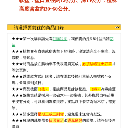
軟盆，盆口直徑約12公分、深15公分；植株
高度含盆約30~60公分。
★
★★第一次購買請先看
訂購說明
，我們賣的是3.5吋盆活體
花
苗
★★★植株會有蟲害或病害留下的痕跡，沒辦法完全不生病、沒
蟲咬，請知悉。
★★★將商品放在購物車不代表購買完成，
必須結帳送出訂單
才
等於買到。
★★★以匯款方式訂購者，請在匯款後於訂單輸入帳號後4~5
碼，並選擇到貨日。
★★★
商品後面
（接）
，指該商品是嫁接繁殖。
（鐵）
為鐵線蓮
★★★嫁接繁殖是採用一節砧木+一節接穗，其外觀與自根苗幾
乎沒有分別，可以看到嫁接痕跡，接點以下發芽為砧木芽，需剪
除。
★★★請多選擇
星期三或五到貨
，避免週末送貨有狀況。
★
★★玫瑰的栽培需要
日照充足
跟
通風良好
的環境，請評估後再
購買。