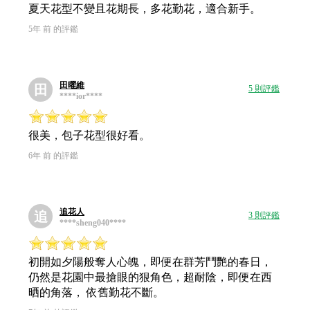
夏天花型不變且花期長，多花勤花，適合新手。
5年 前 的評鑑
田曜維
田
5 則評鑑
****ior****
很美，包子花型很好看。
6年 前 的評鑑
追花人
追
3 則評鑑
****sheng040****
初開如夕陽般奪人心魄，即便在群芳鬥艷的春日，
仍然是花園中最搶眼的狠角色，超耐陰，即便在西
晒的角落， 依舊勤花不斷。