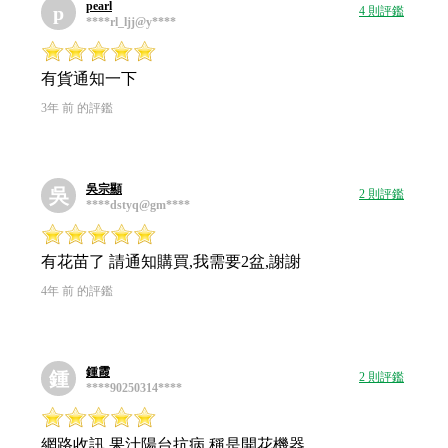
pearl
p
4 則評鑑
****rl_ljj@y****
有貨通知一下
3年 前 的評鑑
吳宗顯
吳
2 則評鑑
****dstyq@gm****
有花苗了 請通知購買,我需要2盆,謝謝
4年 前 的評鑑
鍾霞
鍾
2 則評鑑
****90250314****
網路收訊 果汁陽台抗病 稱是開花機器