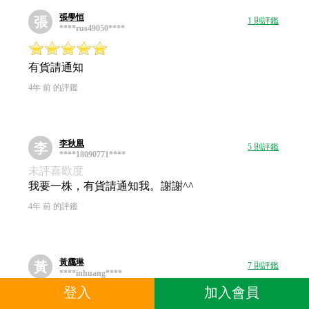
張學恒
張
1 則評鑑
****rus49050****
有貨請通知
4年 前 的評鑑
李秋凰
李
5 則評鑑
****18090771****
未評喜歡度
我要一株，有貨請通知我。謝謝^^
4年 前 的評鑑
黃靄琳
黃
7 則評鑑
****inhuang****
未評喜歡度
登入
加入會員
有貨請通知