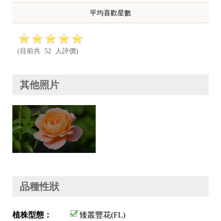
平均喜歡星數
(目前共 52 人評價)
其他照片
品種性狀
植株型態：
矮叢豐花(FL)