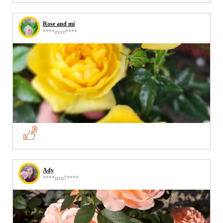
Rose and mi
****zyre****
Ady
****ura7****