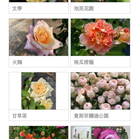
文學
泡芙花園
火鶴
南瓜燈籠
甘草茶
曼斯菲爾德公園