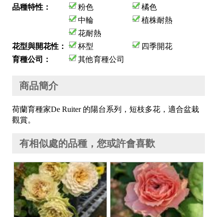
品種特性：
粉色
橘色
中輪
植株耐熱
花耐熱
花型與開花性：
杯型
四季開花
育種公司：
其他育種公司
商品簡介
荷蘭育種家De Ruiter 的陽台系列，短枝多花，適合盆栽
觀賞。
有相似處的品種，您或許會喜歡