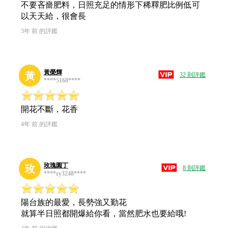
不要吝嗇肥料，日照充足的情形下稀釋肥比例低可
以天天給，很會長
3年 前 的評鑑
黃榮輝
黃
32 則評鑑
****5168****
開花不斷，花香
4年 前 的評鑑
玫瑰園丁
玫
8 則評鑑
****ry3248****
陽台族的最愛，長勢強又勤花
就算半日照都開爆給你看，當然肥水也要給哦!