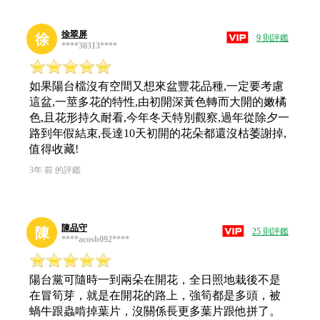
徐翠屏
徐
9 則評鑑
****30313****
如果陽台檔沒有空間又想來盆豐花品種,一定要考慮
這盆,一莖多花的特性,由初開深黃色轉而大開的嫩橘
色,且花形持久耐看,今年冬天特別觀察,過年從除夕一
路到年假結束,長達10天初開的花朵都還沒枯萎謝掉,
值得收藏!
3年 前 的評鑑
陳品守
陳
25 則評鑑
****acosb092****
陽台黨可隨時一到兩朵在開花，全日照地栽後不是
在冒筍芽，就是在開花的路上，強筍都是多頭，被
蝸牛跟蟲啃掉葉片，沒關係長更多葉片跟他拼了。