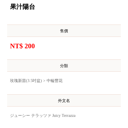
果汁陽台
售價
NT$ 200
分類
玫瑰新苗(3.5吋盆) > 中輪豐花
外文名
ジューシー テラッツァ Juicy Terrazza