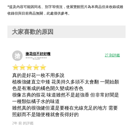
*提及內容可能因同名、別字等情況，使展覽館照片為本商品但未收錄或雖
收錄但與目前商品無關，此處僅供參考。
大家喜歡的原因
搶花但不好好種
搶
27 則評鑑
****o528****
真的是好花一枚不用多說
植株強健直立中矮 花美持久多頭不太會翻 一開始顏
色是有漸成的橘色開久變成粉杏色
很像古典的假花 味道雖然不是超強香 但非常好聞是
一種類似橘子水的味道
雖然真的很強健但還是要種在光線充足的地方 需要
照顧而不是隨便種就會長得好的
2年 前 的評鑑