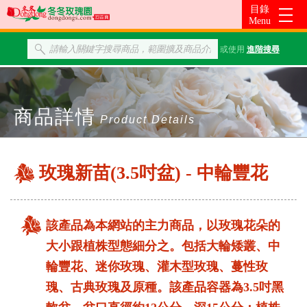
或使用
進階搜尋
商品詳情
Product Details
玫瑰新苗(3.5吋盆) - 中輪豐花
該產品為本網站的主力商品，以玫瑰花朵的
大小跟植株型態細分之。包括大輪矮叢、中
輪豐花、迷你玫瑰、灌木型玫瑰、蔓性玫
瑰、古典玫瑰及原種。該產品容器為3.5吋黑