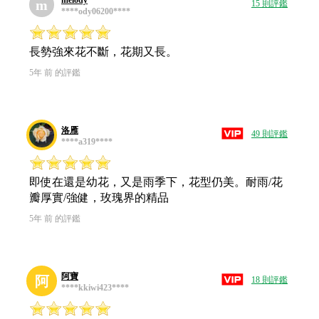
melody
m
15 則評鑑
****ody06200****
長勢強來花不斷，花期又長。
5年 前 的評鑑
洛雁
49 則評鑑
****a319****
即使在還是幼花，又是雨季下，花型仍美。耐雨/花
瓣厚實/強健，玫瑰界的精品
5年 前 的評鑑
阿寶
阿
18 則評鑑
****kkiwi423****