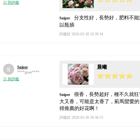
21 則評鑑
分支性好，長勢好，肥料不能
Sniper
以瓶插
評鑑於 2020-03-30 10:39:34
晨曦
Sniper
S
****gtan****
21 則評鑑
很香，長勢超好，種不久就狂
Sniper
大又香，可能是太香了，薊馬蠻愛的
得推薦的好花啊！
評鑑於 2020-03-30 10:36:53