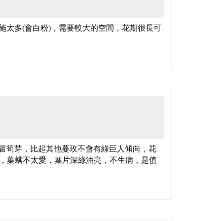
施太多(會白粉)，需要較大的空間，花期很長可
冒筍芽，比起其他蔓玫不會有綠巨人傾向，花
，葉螨不太愛，葉片深綠油亮，不生病，是值