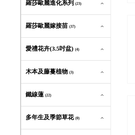
(2)
羅莎歐麗進化系列
迷你玫瑰
(23)
(3)
古典玫瑰及原種
(0)
中輪豐花
(4)
蔓性玫瑰
(1)
大輪矮叢
(0)
灌木型玫瑰
(23)
羅莎歐麗進化系列全部
(23)
砧木用
羅莎歐麗嫁接苗
(0)
迷你玫瑰
(37)
(2)
古典玫瑰及原種
(6)
中輪豐花
(2)
蔓性玫瑰
(1)
大輪矮叢
(4)
灌木型玫瑰
(17)
羅莎歐麗嫁接苗全部
(37)
砧木用
愛禮花卉(3.5吋盆)
(1)
迷你玫瑰
(4)
(0)
古典玫瑰及原種
(0)
中輪豐花
(9)
蔓性玫瑰
(0)
大輪矮叢
(4)
灌木型玫瑰
(0)
愛禮花卉(3.5吋盆)全部
(4)
木本及藤蔓植物
迷你玫瑰
(3)
(0)
中輪豐花
(17)
蔓性玫瑰
(0)
中輪豐花
(0)
灌木型玫瑰
(10)
木本及藤蔓植物全部
(3)
鐵線蓮
迷你玫瑰
(22)
(0)
大輪矮叢
(3)
蔓性玫瑰
(0)
常綠及落葉灌木
(3)
灌木型玫瑰
(16)
鐵線蓮全部
(22)
多年生及季節草花
嫁接苗
(0)
(1)
藤蔓植物
(0)
蔓性玫瑰
(0)
新世界組
(2)