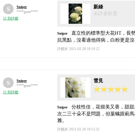
新綠
Sniper
S
****gtan****
未評喜歡度
21 則評鑑
直立性的標準型大花HT，長
Sniper
抗黑點，沒看過他得病，白粉更是沒
評鑑於 2021-02-26 18:19:22
雪見
Sniper
S
****gtan****
21 則評鑑
分枝性佳，花很美又香，甜甜
Sniper
次二三十朵不是問題，但葉螨跟薊馬
雅。
評鑑於 2021-02-26 18:12:32