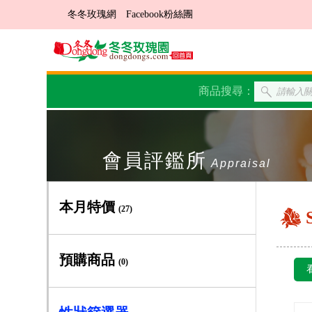
冬冬玫瑰網
Facebook粉絲團
商品搜尋：
會員評鑑所
Appraisal
本月特價
(27)
預購商品
(0)