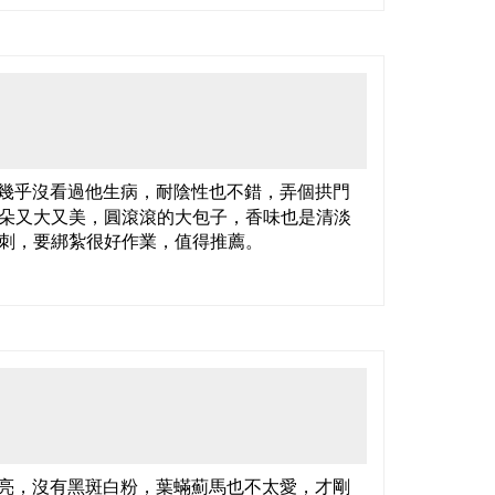
幾乎沒看過他生病，耐陰性也不錯，弄個拱門
朵又大又美，圓滾滾的大包子，香味也是清淡
刺，要綁紮很好作業，值得推薦。
亮，沒有黑斑白粉，葉蟎薊馬也不太愛，才剛