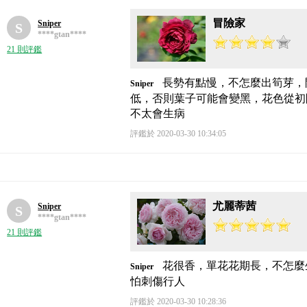
冒險家
Sniper
S
****gtan****
21 則評鑑
長勢有點慢，不怎麼出筍芽，
Sniper
低，否則葉子可能會變黑，花色從初
不太會生病
評鑑於 2020-03-30 10:34:05
尤麗蒂茜
Sniper
S
****gtan****
21 則評鑑
花很香，單花花期長，不怎麼
Sniper
怕刺傷行人
評鑑於 2020-03-30 10:28:36