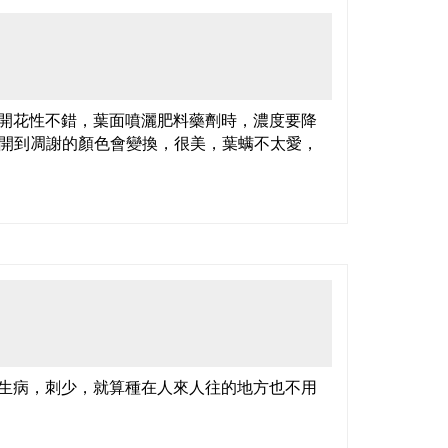
開花性不錯，葉面噴灑肥料藥劑時，濃度要降
開到凋謝的顏色會變換，很美，葉螨不太愛，
生病，刺少，就算種在人來人往的地方也不用