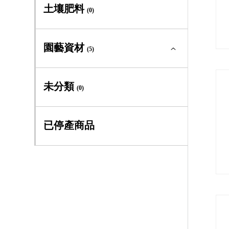
多年生及季節草花全部
(0)
土壤肥料
(0)
大道系
(1)
多年生草本
(0)
園藝資材
早大花組
(5)
(3)
季節草花
(0)
晚大花組
(3)
園藝資材全部
(5)
未分類
(0)
義大利組
(6)
專利四方盆
(3)
已停產商品
全緣組
(6)
工具手套
(1)
佛羅里達組
(1)
書籍
(1)
傑克曼組
(0)
德克薩斯組
(0)