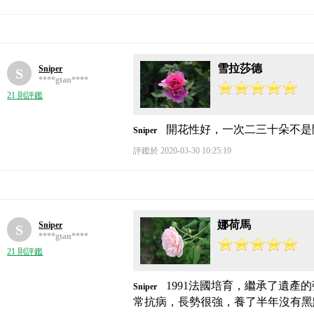
雪拉莎德
Sniper
S
****gtan****
21 則評鑑
開花性好，一次二三十朵不是
Sniper
評鑑於 2020-03-30 10:25:19
娜荷馬
Sniper
S
****gtan****
21 則評鑑
1991法國培育，繼承了遺
Sniper
常抗病，長勢很強，養了半年沒有黑