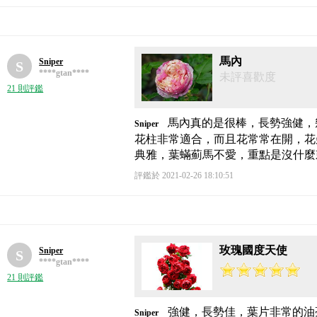
馬內
Sniper
S
****gtan****
未評喜歡度
21 則評鑑
馬內真的是很棒，長勢強健，
Sniper
花柱非常適合，而且花常常在開，花
典雅，葉蟎薊馬不愛，重點是沒什麼
評鑑於 2021-02-26 18:10:51
玫瑰國度天使
Sniper
S
****gtan****
21 則評鑑
強健，長勢佳，葉片非常的油
Sniper