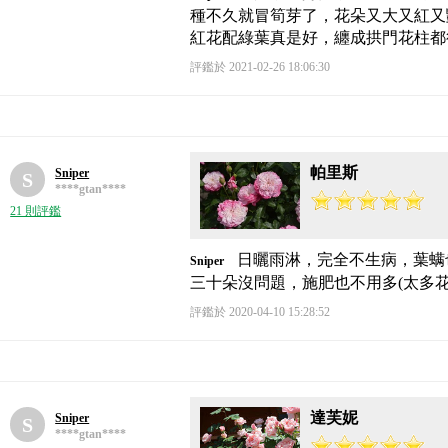
種不久就冒筍芽了，花朵又大又紅又
紅花配綠葉真是好，纏成拱門花柱都
評鑑於 2021-02-26 18:06:30
帕里斯
Sniper
S
****gtan****
21 則評鑑
日曬雨淋，完全不生病，葉螨
Sniper
三十朵沒問題，施肥也不用多(太多
評鑑於 2020-04-10 15:28:52
達芙妮
Sniper
S
****gtan****