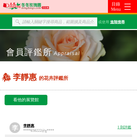
或使用
進階搜尋
會員評鑑所
Appraisal
李靜惠
的花卉評鑑所
看他的展覽館
李靜惠
李
1 則評鑑
****650222@g****