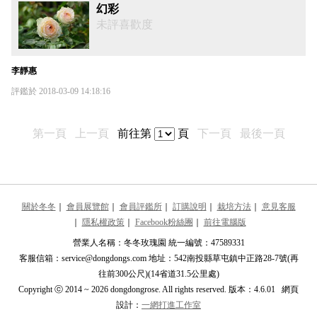
幻彩
未評喜歡度
李靜惠
評鑑於 2018-03-09 14:18:16
第一頁
上一頁
前往第
頁
下一頁
最後一頁
關於冬冬
｜
會員展覽館
｜
會員評鑑所
｜
訂購說明
｜
栽培方法
｜
意見客服
｜
隱私權政策
｜
Facebook粉絲團
｜
前往電腦版
營業人名稱：冬冬玫瑰園 統一編號：47589331
客服信箱：service@dongdongs.com 地址：542南投縣草屯鎮中正路28-7號(再
往前300公尺)(14省道31.5公里處)
Copyright ⓒ 2014 ~ 2026 dongdongrose. All rights reserved. 版本：4.6.01 網頁
設計：
一網打進工作室