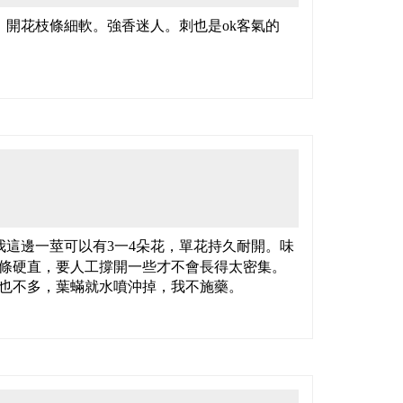
。開花枝條細軟。強香迷人。刺也是ok客氣的
我這邊一莖可以有3一4朵花，單花持久耐開。味
條硬直，要人工撐開一些才不會長得太密集。
也不多，葉蟎就水噴沖掉，我不施藥。