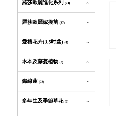
(2)
羅莎歐麗進化系列
迷你玫瑰
(23)
(3)
古典玫瑰及原種
(0)
中輪豐花
(4)
蔓性玫瑰
(1)
大輪矮叢
(0)
灌木型玫瑰
(23)
羅莎歐麗進化系列全部
(23)
砧木用
羅莎歐麗嫁接苗
(0)
迷你玫瑰
(37)
(2)
古典玫瑰及原種
(6)
中輪豐花
(2)
蔓性玫瑰
(1)
大輪矮叢
(4)
灌木型玫瑰
(17)
羅莎歐麗嫁接苗全部
(37)
砧木用
愛禮花卉(3.5吋盆)
(1)
迷你玫瑰
(4)
(0)
古典玫瑰及原種
(0)
中輪豐花
(9)
蔓性玫瑰
(0)
大輪矮叢
(4)
灌木型玫瑰
(0)
愛禮花卉(3.5吋盆)全部
(4)
木本及藤蔓植物
迷你玫瑰
(3)
(0)
中輪豐花
(17)
蔓性玫瑰
(0)
中輪豐花
(0)
灌木型玫瑰
(10)
木本及藤蔓植物全部
(3)
鐵線蓮
迷你玫瑰
(22)
(0)
大輪矮叢
(3)
蔓性玫瑰
(0)
常綠及落葉灌木
(3)
灌木型玫瑰
(16)
鐵線蓮全部
(22)
多年生及季節草花
嫁接苗
(0)
(1)
藤蔓植物
(0)
蔓性玫瑰
(0)
新世界組
(2)