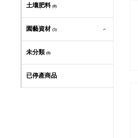
多年生及季節草花全部
(0)
土壤肥料
(0)
大道系
(1)
多年生草本
(0)
園藝資材
早大花組
(5)
(3)
季節草花
(0)
晚大花組
(3)
園藝資材全部
(5)
未分類
(0)
義大利組
(6)
專利四方盆
(3)
已停產商品
全緣組
(6)
工具手套
(1)
佛羅里達組
(1)
書籍
(1)
傑克曼組
(0)
德克薩斯組
(0)