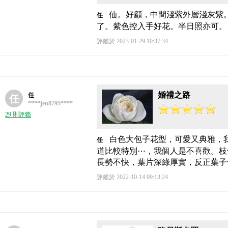
仙。好顧，中間淺紫外層淺灰紫
任
了。紫色控入手好花。半日照亦可。
評鑑於 2023-01-29 10:37:34
婚禮之路
任
任
****jen8795****
29 則評鑑
白色大包子花型，可愛又典雅，
任
道比較特別⋯，我個人是不喜歡。枝
長勢不快，葉片深綠厚實，反正葉子
評鑑於 2022-10-14 09:13:24