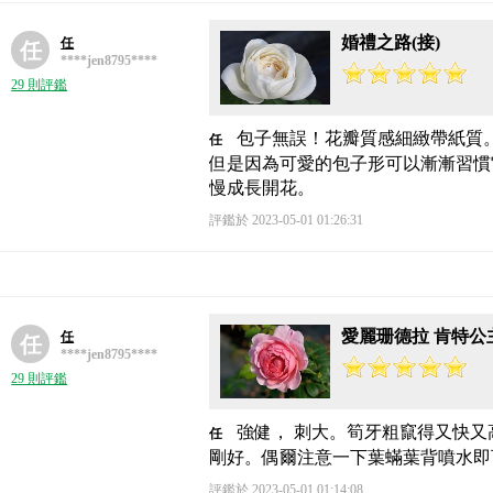
婚禮之路(接)
任
任
****jen8795****
29 則評鑑
包子無誤！花瓣質感細緻帶紙質
任
但是因為可愛的包子形可以漸漸習慣
慢成長開花。
評鑑於 2023-05-01 01:26:31
愛麗珊德拉 肯特公
任
任
****jen8795****
29 則評鑑
強健， 刺大。筍牙粗竄得又快
任
剛好。偶爾注意一下葉蟎葉背噴水即
評鑑於 2023-05-01 01:14:08