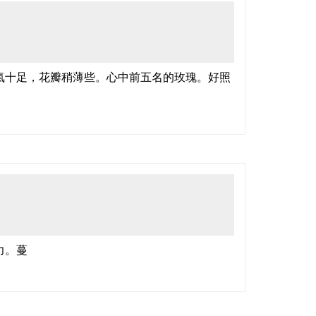
氣十足，花瓣稍薄些。心中前五名的玫瑰。好照
力。蔓