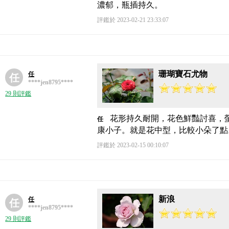
濃郁，瓶插持久。
評鑑於 2023-02-21 23:33:07
珊瑚寶石尤物
任
任
****jen8795****
29 則評鑑
花形持久耐開，花色鮮豔討喜，
任
康小子。就是花中型，比較小朵了點
評鑑於 2023-02-15 00:10:07
新浪
任
任
****jen8795****
29 則評鑑