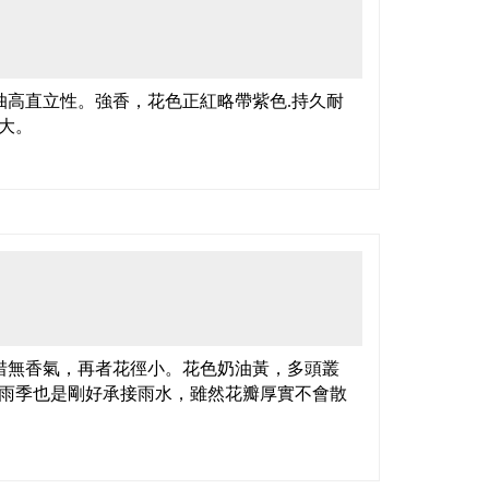
抽高直立性。強香，花色正紅略帶紫色.持久耐
大。
惜無香氣，再者花徑小。花色奶油黃，多頭叢
雨季也是剛好承接雨水，雖然花瓣厚實不會散