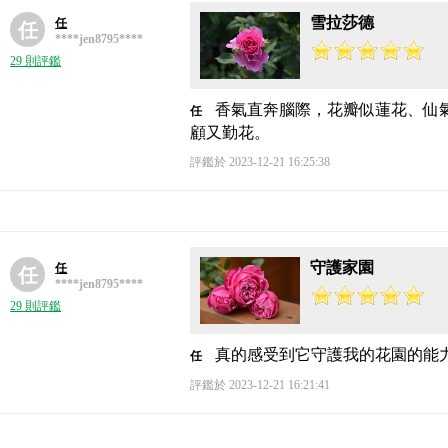
雪拉莎德
任
任
****jen8795****
29 則評鑑
香氣直奔腦際，花瓣似蓮花、仙
任
顧又勤花。
評鑑於 2023-12-21 16:25:38
守護家園
任
任
****jen8795****
29 則評鑑
真的感受到它守護我的花園的能
任
評鑑於 2023-12-21 16:21:41