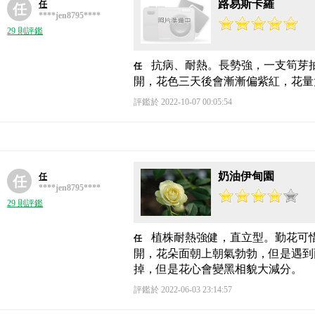
路易斯卡羅
任
任
****jen8795****
29 則評鑑
抗病、耐熱。長勢強，一支筍芽
任
開，花色三天後會漸漸偏紫紅，花量
評鑑於 2022-10-07 00:05:54
奶油伊甸園
任
任
****jen8795****
29 則評鑑
植株耐熱強健，直立型。勤花可
任
開，花朵面朝上朝氣勃勃，但是遇到
掉，但是花心會變黑相貌大減分。
評鑑於 2022-06-03 23:14:57