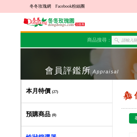
冬冬玫瑰網
Facebook粉絲團
商品搜尋：
會員評鑑所
Appraisal
本月特價
(27)
預購商品
(0)