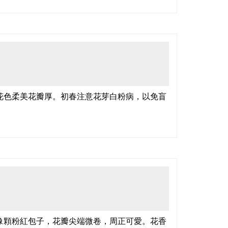
花色柔美花瓣厚。初春注意花芽白粉病，以免盲
像顆粉紅包子，花瓣尖端微卷，周正可愛。花香