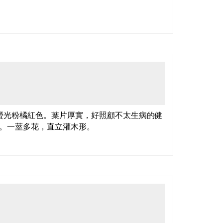
螢光粉橘紅色。葉片厚實，好照顧不太生病的健
。一莖多花，直立灌木形。