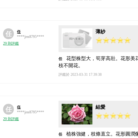
薄紗
任
任
****jen8795****
29 則評鑑
花型株型大，筍芽高壯。花形美
任
枝不開花。
評鑑於 2023-03-31 17:39:38
結愛
任
任
****jen8795****
29 則評鑑
植株強健，枝條直立。花形圓潤
任