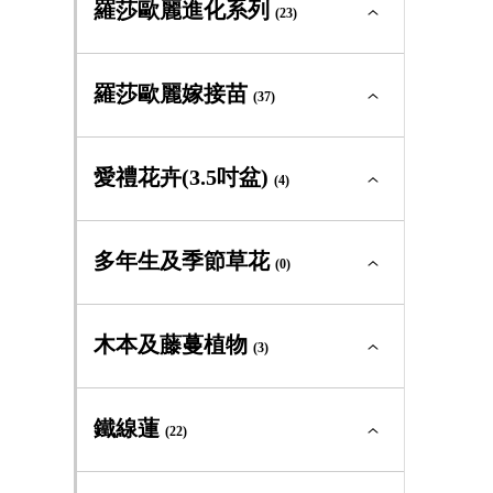
(2)
羅莎歐麗進化系列
迷你玫瑰
(23)
(3)
古典玫瑰及原種
(0)
中輪豐花
(4)
蔓性玫瑰
(1)
大輪矮叢
(0)
灌木型玫瑰
(23)
羅莎歐麗進化系列全部
(23)
砧木用
羅莎歐麗嫁接苗
(0)
迷你玫瑰
(37)
(2)
古典玫瑰及原種
(6)
中輪豐花
(2)
蔓性玫瑰
(1)
大輪矮叢
(4)
灌木型玫瑰
(18)
羅莎歐麗嫁接苗全部
(37)
砧木用
愛禮花卉(3.5吋盆)
(1)
迷你玫瑰
(4)
(0)
古典玫瑰及原種
(0)
中輪豐花
(9)
蔓性玫瑰
(0)
大輪矮叢
(4)
灌木型玫瑰
(0)
愛禮花卉(3.5吋盆)全部
(4)
多年生及季節草花
迷你玫瑰
(0)
(0)
中輪豐花
(17)
蔓性玫瑰
(0)
中輪豐花
(0)
灌木型玫瑰
(10)
多年生及季節草花全部
(0)
木本及藤蔓植物
迷你玫瑰
(3)
(0)
大輪矮叢
(3)
蔓性玫瑰
(0)
多年生草本
(0)
灌木型玫瑰
(16)
木本及藤蔓植物全部
(3)
鐵線蓮
嫁接苗
(22)
(1)
季節草花
(0)
蔓性玫瑰
(0)
常綠及落葉灌木
(3)