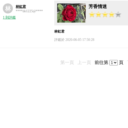
芳香情迷
林虹君
林
****tle1225@****
1 則評鑑
林虹君
評鑑於 2020-06-05 17:50:28
第一頁
上一頁
前往第
頁