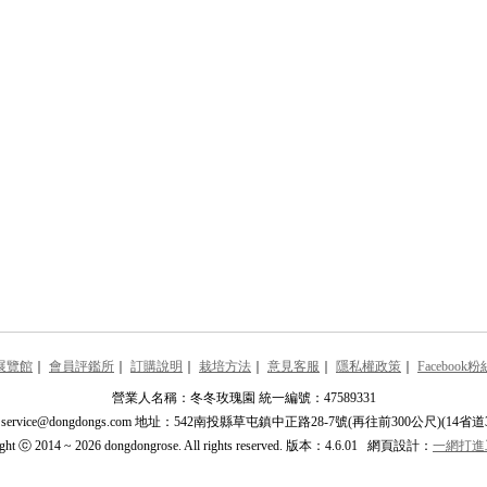
展覽館
｜
會員評鑑所
｜
訂購說明
｜
栽培方法
｜
意見客服
｜
隱私權政策
｜
Facebook
營業人名稱：冬冬玫瑰園 統一編號：47589331
rvice@dongdongs.com 地址：542南投縣草屯鎮中正路28-7號(再往前300公尺)(14省道
ight ⓒ 2014 ~ 2026 dongdongrose. All rights reserved. 版本：4.6.01 網頁設計：
一網打進