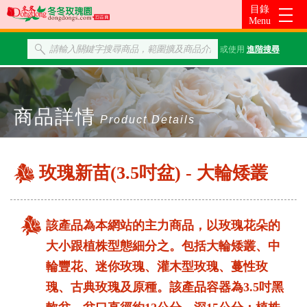
或使用
進階搜尋
商品詳情
Product Details
玫瑰新苗(3.5吋盆) - 大輪矮叢
該產品為本網站的主力商品，以玫瑰花朵的
大小跟植株型態細分之。包括大輪矮叢、中
輪豐花、迷你玫瑰、灌木型玫瑰、蔓性玫
瑰、古典玫瑰及原種。該產品容器為3.5吋黑