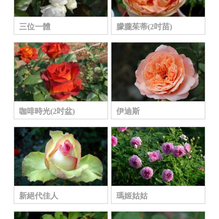
三位一體
朦朧茱蒂(2吋苗)
咖啡時光(2吋盆)
伊迪斯
新絕代佳人
瑪姬姑姑