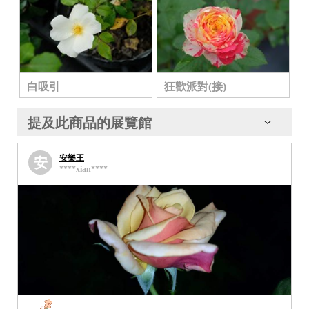
白吸引
狂歡派對(接)
提及此商品的展覽館
安樂王
安
****xian****