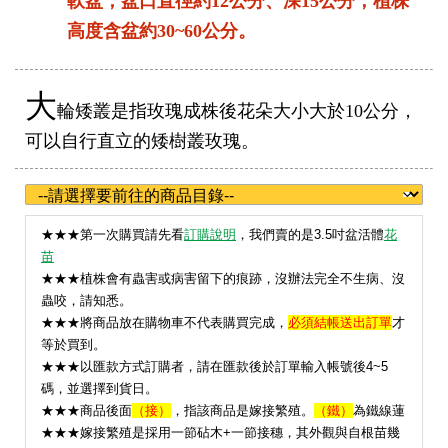
軟盆，盆口直徑約12公分、深15公分；植株
高度含盆約30~60公分。
大
輪矮叢是指玫瑰成株後花朵大小大於10公分，
可以自行直立的矮樹叢玫瑰。
★
★★第一次購買請先看
訂購說明
，我們賣的是3.5吋盆活體
花
苗
★★★植株會有蟲害或病害留下的痕跡，沒辦法完全不生病、沒
蟲咬，請知悉。
★★★將商品放在購物車不代表購買完成，
必須結帳送出訂單
才
等於買到。
★★★以匯款方式訂購者，請在匯款後於訂單輸入帳號後4~5
碼，並選擇到貨日。
★★★
商品後面
（接）
，指該商品是嫁接繁殖。
（鐵）
為鐵線蓮
★★★嫁接繁殖是採用一節砧木+一節接穗，其外觀與自根苗幾