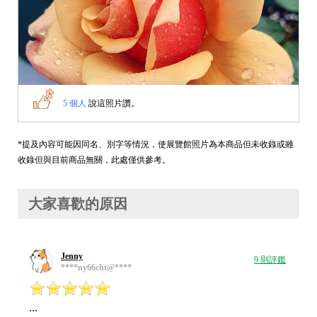
5 個人
說這照片讚。
*提及內容可能因同名、別字等情況，使展覽館照片為本商品但未收錄或雖
收錄但與目前商品無關，此處僅供參考。
大家喜歡的原因
Jenny
9 則評鑑
****ny66cht@****
...