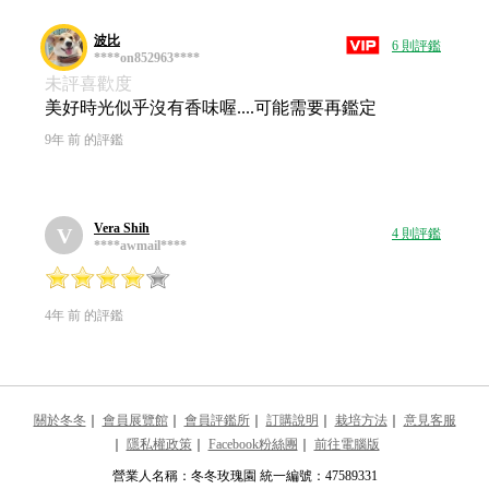
波比
6 則評鑑
****on852963****
未評喜歡度
美好時光似乎沒有香味喔....可能需要再鑑定
9年 前 的評鑑
Vera Shih
V
4 則評鑑
****awmail****
4年 前 的評鑑
關於冬冬
｜
會員展覽館
｜
會員評鑑所
｜
訂購說明
｜
栽培方法
｜
意見客服
｜
隱私權政策
｜
Facebook粉絲團
｜
前往電腦版
營業人名稱：冬冬玫瑰園 統一編號：47589331