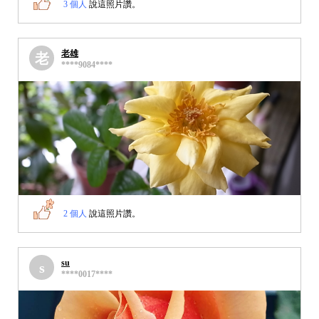
3 個人
說這照片讚。
老雄
老
****9084****
2 個人
說這照片讚。
su
s
****0017****