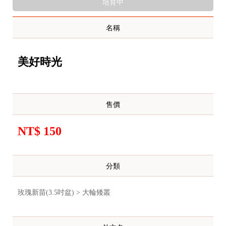
培育中
名稱
美好時光
售價
NT$ 150
分類
玫瑰新苗(3.5吋盆) > 大輪矮叢