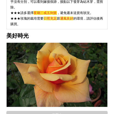
乎沒有分別，可以看到嫁接痕跡，接點以下發芽為砧木芽，需剪
除。
★★★請多選擇
星期三或五到貨
，避免週末送貨有狀況。
★
★★玫瑰的栽培需要
日照充足
跟
通風良好
的環境，請評估後再
購買。
美好時光