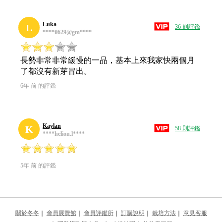
Luka
L
36 則評鑑
****il629@gm****
長勢非常非常緩慢的一品，基本上來我家快兩個月
了都沒有新芽冒出。
6年 前 的評鑑
Kaylan
K
58 則評鑑
****helion.l****
5年 前 的評鑑
關於冬冬
｜
會員展覽館
｜
會員評鑑所
｜
訂購說明
｜
栽培方法
｜
意見客服