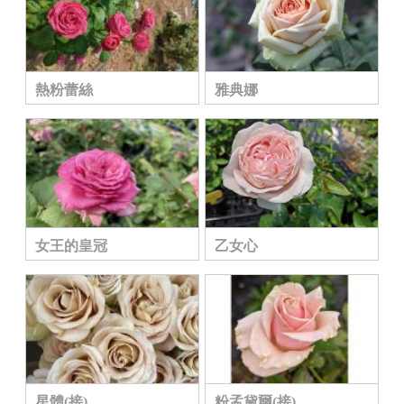
熱粉蕾絲
雅典娜
女王的皇冠
乙女心
星體(接)
粉孟黛爾(接)