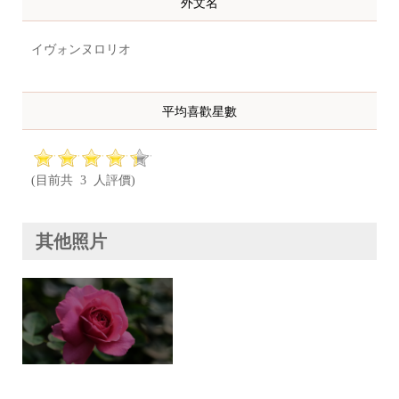
外文名
イヴォンヌロリオ
平均喜歡星數
(目前共 3 人評價)
其他照片