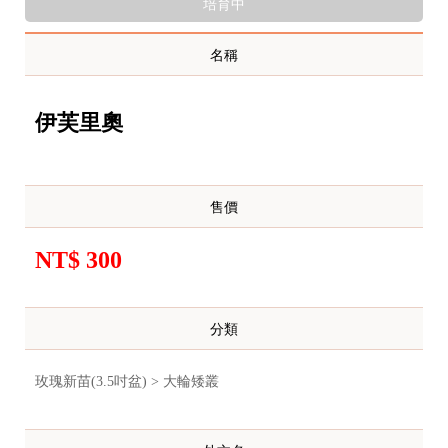
培育中
名稱
伊芙里奧
售價
NT$ 300
分類
玫瑰新苗(3.5吋盆) > 大輪矮叢