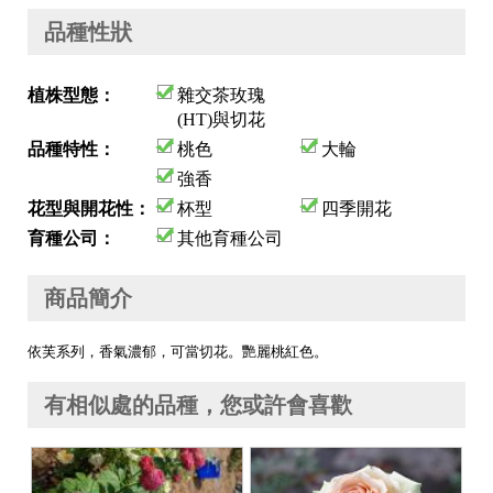
品種性狀
植株型態：
雜交茶玫瑰
(HT)與切花
品種特性：
桃色
大輪
強香
花型與開花性：
杯型
四季開花
育種公司：
其他育種公司
商品簡介
依芙系列，香氣濃郁，可當切花。艷麗桃紅色。
有相似處的品種，您或許會喜歡