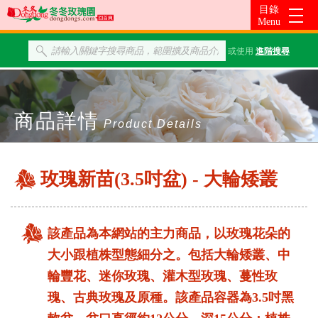
或使用
進階搜尋
商品詳情
Product Details
玫瑰新苗(3.5吋盆) - 大輪矮叢
該產品為本網站的主力商品，以玫瑰花朵的
大小跟植株型態細分之。包括大輪矮叢、中
輪豐花、迷你玫瑰、灌木型玫瑰、蔓性玫
瑰、古典玫瑰及原種。該產品容器為3.5吋黑