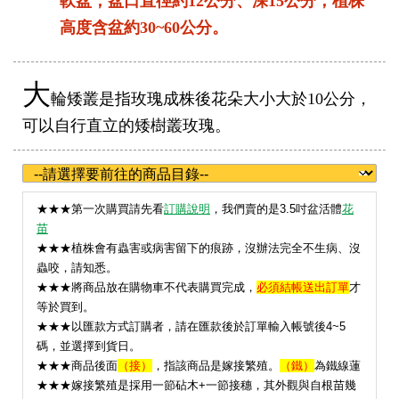
軟盆，盆口直徑約12公分、深15公分；植株
高度含盆約30~60公分。
大
輪矮叢是指玫瑰成株後花朵大小大於10公分，
可以自行直立的矮樹叢玫瑰。
★
★★第一次購買請先看
訂購說明
，我們賣的是3.5吋盆活體
花
苗
★★★植株會有蟲害或病害留下的痕跡，沒辦法完全不生病、沒
蟲咬，請知悉。
★★★將商品放在購物車不代表購買完成，
必須結帳送出訂單
才
等於買到。
★★★以匯款方式訂購者，請在匯款後於訂單輸入帳號後4~5
碼，並選擇到貨日。
★★★
商品後面
（接）
，指該商品是嫁接繁殖。
（鐵）
為鐵線蓮
★★★嫁接繁殖是採用一節砧木+一節接穗，其外觀與自根苗幾