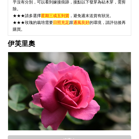
乎沒有分別，可以看到嫁接痕跡，接點以下發芽為砧木芽，需剪
除。
★★★請多選擇
星期三或五到貨
，避免週末送貨有狀況。
★
★★玫瑰的栽培需要
日照充足
跟
通風良好
的環境，請評估後再
購買。
伊芙里奧