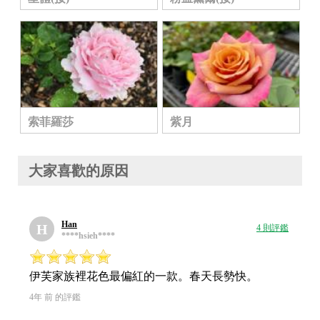
索菲羅莎
紫月
大家喜歡的原因
Han
H
4 則評鑑
****hsieh****
伊芙家族裡花色最偏紅的一款。春天長勢快。
4年 前 的評鑑