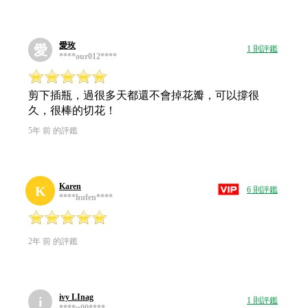
愛玫
愛
1 則評鑑
****our012****
剪下插瓶，過很多天都還不會掉花瓣，可以撐很
久，很棒的切花！
5年 前 的評鑑
Karen
K
6 則評鑑
****hufen****
2年 前 的評鑑
ivy LInag
i
1 則評鑑
****u99****