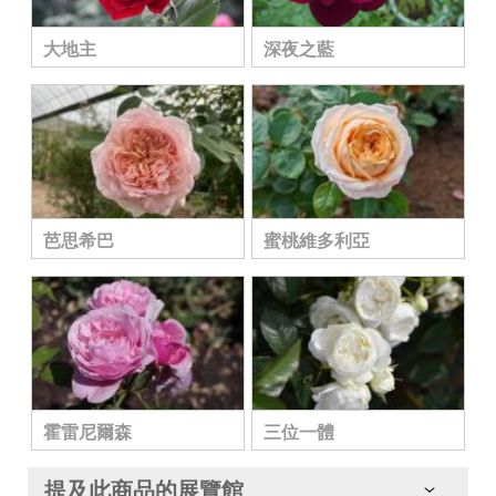
大地主
深夜之藍
芭思希巴
蜜桃維多利亞
霍雷尼爾森
三位一體
提及此商品的展覽館