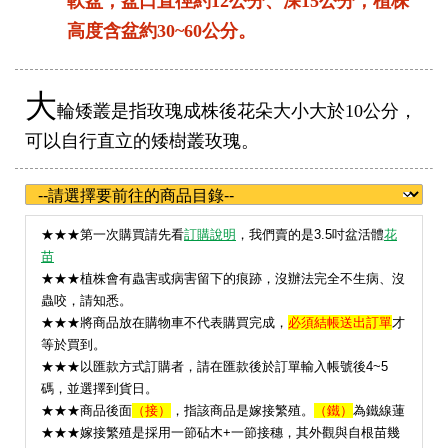
軟盆，盆口直徑約12公分、深15公分；植株
高度含盆約30~60公分。
大
輪矮叢是指玫瑰成株後花朵大小大於10公分，
可以自行直立的矮樹叢玫瑰。
★
★★第一次購買請先看
訂購說明
，我們賣的是3.5吋盆活體
花
苗
★★★植株會有蟲害或病害留下的痕跡，沒辦法完全不生病、沒
蟲咬，請知悉。
★★★將商品放在購物車不代表購買完成，
必須結帳送出訂單
才
等於買到。
★★★以匯款方式訂購者，請在匯款後於訂單輸入帳號後4~5
碼，並選擇到貨日。
★★★
商品後面
（接）
，指該商品是嫁接繁殖。
（鐵）
為鐵線蓮
★★★嫁接繁殖是採用一節砧木+一節接穗，其外觀與自根苗幾