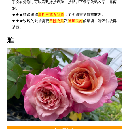
乎沒有分別，可以看到嫁接痕跡，接點以下發芽為砧木芽，需剪
除。
★★★請多選擇
星期三或五到貨
，避免週末送貨有狀況。
★
★★玫瑰的栽培需要
日照充足
跟
通風良好
的環境，請評估後再
購買。
雅