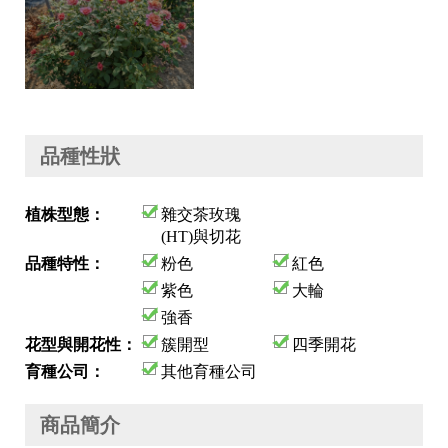
品種性狀
植株型態：
雜交茶玫瑰
(HT)與切花
品種特性：
粉色
紅色
紫色
大輪
強香
花型與開花性：
簇開型
四季開花
育種公司：
其他育種公司
商品簡介