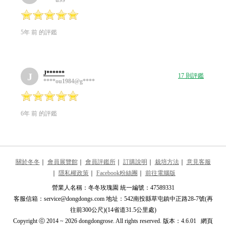
5年 前 的評鑑
J******
J
17 則評鑑
****ou1984@g****
6年 前 的評鑑
關於冬冬
｜
會員展覽館
｜
會員評鑑所
｜
訂購說明
｜
栽培方法
｜
意見客服
｜
隱私權政策
｜
Facebook粉絲團
｜
前往電腦版
營業人名稱：冬冬玫瑰園 統一編號：47589331
客服信箱：service@dongdongs.com 地址：542南投縣草屯鎮中正路28-7號(再
往前300公尺)(14省道31.5公里處)
Copyright ⓒ 2014 ~ 2026 dongdongrose. All rights reserved. 版本：4.6.01 網頁