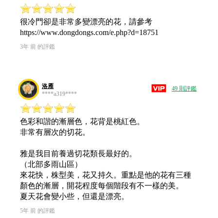
很冷門卻是非常多變漂亮的花，請參考
https://www.dongdongs.com/e.php?d=18751
3年 前 的評鑑
洛雁
49 則評鑑
****a319****
色彩和諧的漸層色，花背是桃紅色。
非常有層次的切花。
雅是我目前養過切花類長最好的。
（北部多雨山區）
來花快，株型美，花又持久。重點是他的花有三種
顏色的漸層，開花程度每個階段有不一樣的美。
夏天花會變小些，但還是漂亮。
5年 前 的評鑑