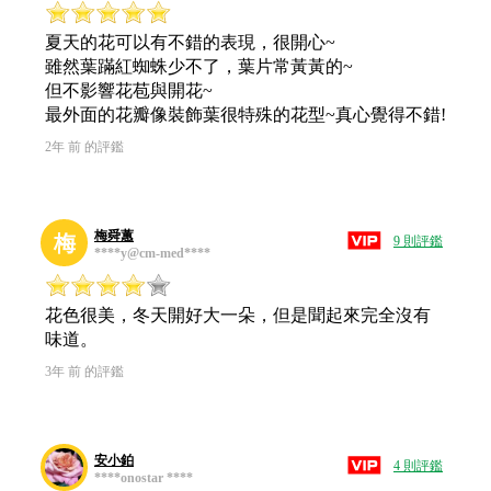
夏天的花可以有不錯的表現，很開心~
雖然葉蹣紅蜘蛛少不了，葉片常黃黃的~
但不影響花苞與開花~
最外面的花瓣像裝飾葉很特殊的花型~真心覺得不錯!
2年 前 的評鑑
梅舜蕙
梅
9 則評鑑
****y@cm-med****
花色很美，冬天開好大一朵，但是聞起來完全沒有
味道。
3年 前 的評鑑
安小鉑
4 則評鑑
****onostar ****