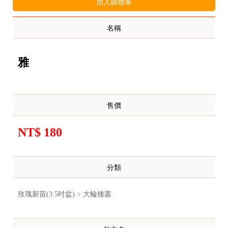
加入購物車
名稱
雅
售價
NT$ 180
分類
玫瑰新苗(3.5吋盆) > 大輪矮叢