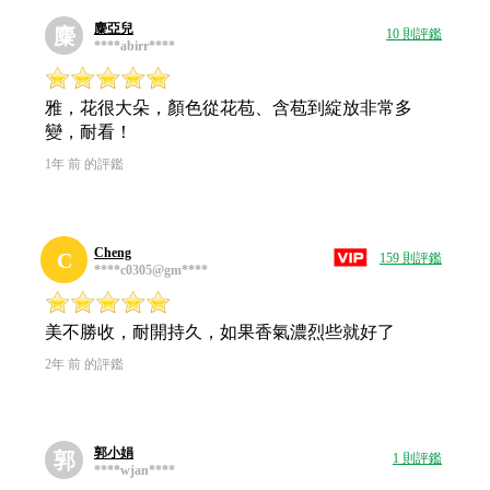
麋亞兒
麋
10 則評鑑
****abirr****
雅，花很大朵，顏色從花苞、含苞到綻放非常多
變，耐看！
1年 前 的評鑑
Cheng
C
159 則評鑑
****c0305@gm****
美不勝收，耐開持久，如果香氣濃烈些就好了
2年 前 的評鑑
郭小娟
郭
1 則評鑑
****wjan****