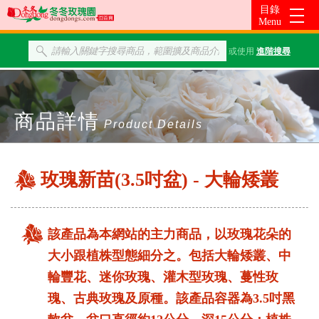
或使用
進階搜尋
商品詳情
Product Details
玫瑰新苗(3.5吋盆) - 大輪矮叢
該產品為本網站的主力商品，以玫瑰花朵的
大小跟植株型態細分之。包括大輪矮叢、中
輪豐花、迷你玫瑰、灌木型玫瑰、蔓性玫
瑰、古典玫瑰及原種。該產品容器為3.5吋黑