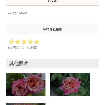
外文名
みやび Miyabi
平均喜歡星數
(目前共 10 人評價)
其他照片