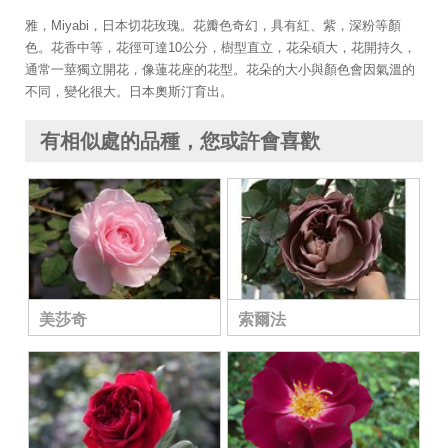
雅，Miyabi，日本切花玫瑰。花瓣色奇幻，具有紅、紫，深粉等顏
色。花香中等，花徑可達10公分，樹型直立，花朵碩大，花開持久，
通常一莖獨立開花，像蓮花座的花型。花朵的大小與顏色會因氣溫的
不同，變化很大。日本奧斯汀育出。
有相似處的品種，您或許會喜歡
美莎奇
索爾法