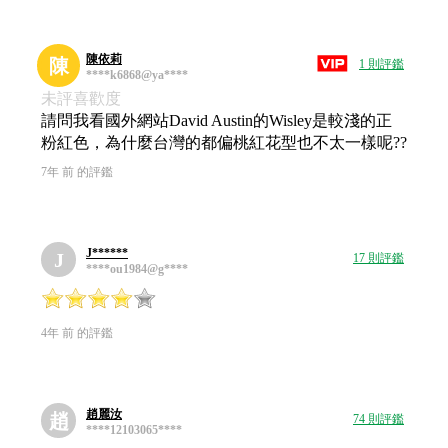
陳依莉
陳
1 則評鑑
****k6868@ya****
未評喜歡度
請問我看國外網站David Austin的Wisley是較淺的正
粉紅色，為什麼台灣的都偏桃紅花型也不太一樣呢??
7年 前 的評鑑
J******
J
17 則評鑑
****ou1984@g****
4年 前 的評鑑
趙麗汝
趙
74 則評鑑
****12103065****