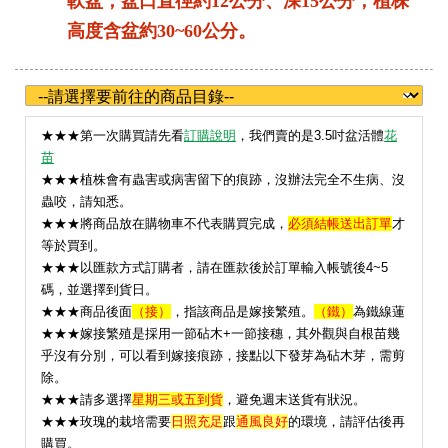
軟盆，盆口直徑約12公分、深15公分；植株
高度含盆約30~60公分。
★
★★第一次購買請先看
訂購說明
，我們賣的是3.5吋盆活體
花
苗
★★★植株會有蟲害或病害留下的痕跡，沒辦法完全不生病、沒
蟲咬，請知悉。
★★★將商品放在購物車不代表購買完成，
必須結帳送出訂單
才
等於買到。
★★★以匯款方式訂購者，請在匯款後於訂單輸入帳號後4~5
碼，並選擇到貨日。
★★★
商品後面
（接）
，指該商品是嫁接繁殖。
（鐵）
為鐵線蓮
★★★嫁接繁殖是採用一節砧木+一節接穗，其外觀與自根苗幾
乎沒有分別，可以看到嫁接痕跡，接點以下發芽為砧木芽，需剪
除。
★★★請多選擇
星期三或五到貨
，避免週末送貨有狀況。
★
★★玫瑰的栽培需要
日照充足
跟
通風良好
的環境，請評估後再
購買。