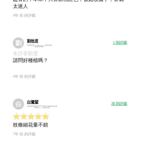
太迷人
4年 前 的評鑑
劉牧君
劉
1 則評鑑
****adom ****
未評喜歡度
請問好種植嗎？
4年 前 的評鑑
白鷺鷥
白
38 則評鑑
****66773828****
枝條細花量不錯
7年 前 的評鑑