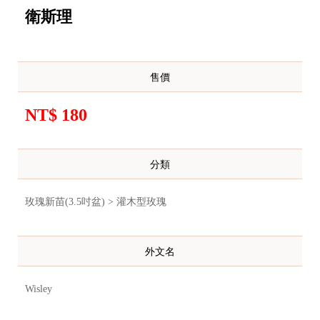
衛斯理
售價
NT$ 180
分類
玫瑰新苗(3.5吋盆) > 灌木型玫瑰
外文名
Wisley