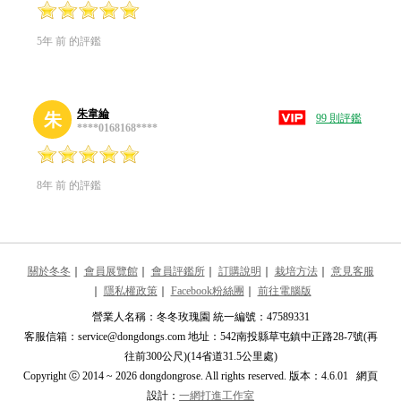
5年 前 的評鑑
朱韋綸
朱
99 則評鑑
****0168168****
8年 前 的評鑑
關於冬冬
｜
會員展覽館
｜
會員評鑑所
｜
訂購說明
｜
栽培方法
｜
意見客服
｜
隱私權政策
｜
Facebook粉絲團
｜
前往電腦版
營業人名稱：冬冬玫瑰園 統一編號：47589331
客服信箱：service@dongdongs.com 地址：542南投縣草屯鎮中正路28-7號(再
往前300公尺)(14省道31.5公里處)
Copyright ⓒ 2014 ~ 2026 dongdongrose. All rights reserved. 版本：4.6.01 網頁
設計：
一網打進工作室