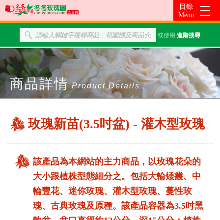
或使用
進階搜尋
商品詳情
Product Details
玫瑰新苗(3.5吋盆) - 灌木型玫瑰
該產品為本網站的主力商品，以玫瑰花朵的
大小跟植株型態細分之。包括大輪矮叢、中
輪豐花、迷你玫瑰、灌木型玫瑰、蔓性玫
瑰、古典玫瑰及原種。該產品容器為3.5吋黑