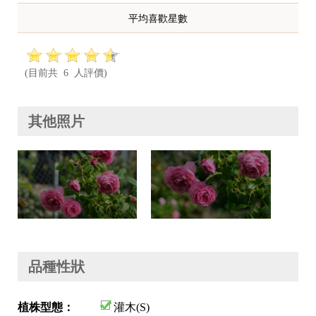
平均喜歡星數
(目前共 6 人評價)
其他照片
品種性狀
植株型態：
灌木(S)