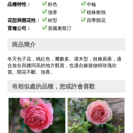
品種特性：
粉色
中輪
強香
植株耐熱
花型與開花性：
杯型
四季開花
育種公司：
英國奧斯汀
商品簡介
冬天包子花，桃紅色，瓣數多。灌木型，枝條易垂，適
合放在與腰同高的地方觀賞，也適合嫁接做樹玫瑰欣
賞。開花不斷、強香。
有相似處的品種，您或許會喜歡