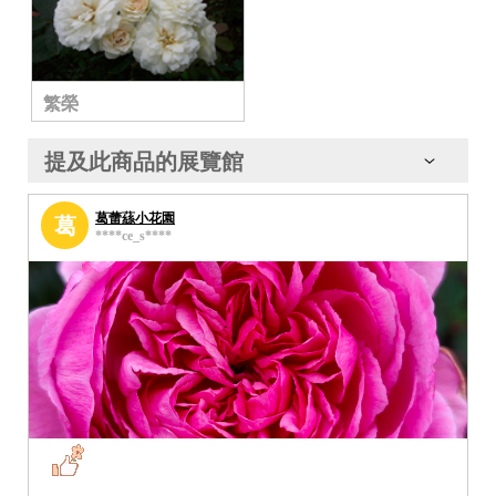
繁榮
提及此商品的展覽館
葛蕾蕬小花園
葛
****ce_s****