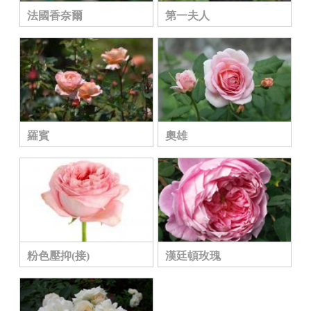
法國香奈爾
第一夫人
羅賓
奧雄
粉色壓抑(接)
漢廷頓玫瑰