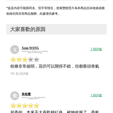
*提及內容可能因同名、別字等情況，使展覽館照片為本商品但未收錄或雖
收錄但與目前商品無關，此處僅供參考。
大家喜歡的原因
Xeon WANG
X
2 則評鑑
****my456s@g****
枝條非常細弱，花仍可以開得不錯，但都垂頭喪氣
3年 前 的評鑑
朱祐萱
朱
1 則評鑑
****etape814****
超香的，本來不大喜歡桃紅色，被她收服了，香氣