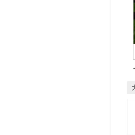
野生種
(0)