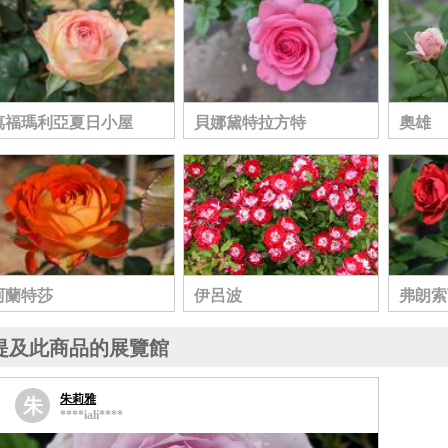
萬福瑪利亞夏日小屋
貝娜黛特拉方特
奧雄
阿蘭特莎
伊呂波
弗朗索
提及此商品的展覽館
朱莉雅
朱
****iali****