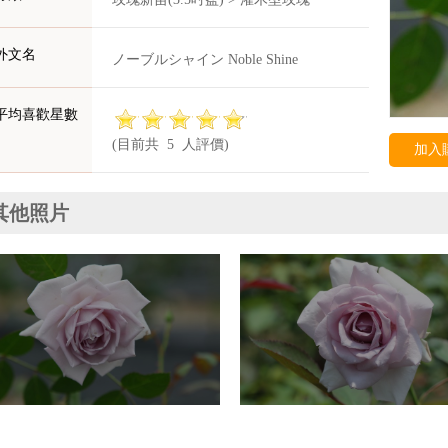
外文名
ノーブルシャイン Noble Shine
平均喜歡星數
(目前共 5 人評價)
加入
其他照片