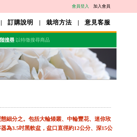
會員登入
加入會員
訂購說明
栽培方法
意見客服
階搜尋
以特徵搜尋商品
型態細分之。包括大輪矮叢、中輪豐花、迷你玫
為3.5吋黑軟盆，盆口直徑約12公分、深15公