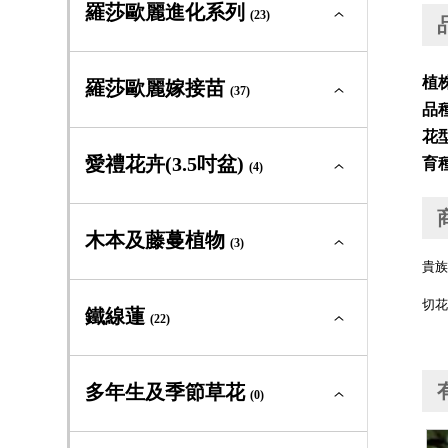
羅莎歐麗新星系列全部
(2)
羅莎歐麗進化系列
迷你玫瑰
(23)
(3)
中輪豐花
(4)
大輪矮叢
(0)
灌木型玫瑰
(23)
羅莎歐麗進化系列全部
(23)
植
羅莎歐麗嫁接苗
迷你玫瑰
(37)
(2)
品
中輪豐花
(2)
蔓性玫瑰
(1)
大輪矮叢
(4)
花
灌木型玫瑰
(17)
羅莎歐麗嫁接苗全部
(37)
愛禮花卉(3.5吋盆)
育
迷你玫瑰
(4)
(0)
古典玫瑰及原種
(0)
中輪豐花
(9)
蔓性玫瑰
(0)
大輪矮叢
(4)
灌木型玫瑰
(0)
愛禮花卉(3.5吋盆)全部
(4)
木本及藤蔓植物
迷你玫瑰
(3)
(0)
中輪豐花
(17)
貴族
蔓性玫瑰
(0)
中輪豐花
(0)
灌木型玫瑰
(10)
切花
木本及藤蔓植物全部
(3)
鐵線蓮
迷你玫瑰
(22)
(0)
大輪矮叢
(3)
蔓性玫瑰
(0)
常綠及落葉灌木
(3)
灌木型玫瑰
(16)
鐵線蓮全部
(22)
多年生及季節草花
嫁接苗
(0)
(1)
藤蔓植物
(0)
蔓性玫瑰
(0)
新世界組
(2)