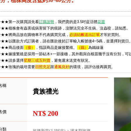
分；植株高度含盆約30~60公分。
★
★★第一次購買請先看
訂購說明
，我們賣的是3.5吋盆活體
花苗
★★★植株會有蟲害或病害留下的痕跡，沒辦法完全不生病、沒蟲咬，請知悉。
★★★將商品放在購物車不代表購買完成，
必須結帳送出訂單
才等於買到。
★★★以匯款方式訂購者，請在匯款後於訂單輸入帳號後4~5碼，並選擇到貨日
★★★
商品後面
（接）
，指該商品是嫁接繁殖。
（鐵）
為鐵線蓮
★★★嫁接繁殖是採用一節砧木+一節接穗，其外觀與自根苗幾乎沒有分別，可
★★★請多選擇
星期三或五到貨
，避免週末送貨有狀況。
★
★★玫瑰的栽培需要
日照充足
跟
通風良好
的環境，請評估後再購買。
名稱
貴族禮光
售價
NT$ 200
分類
玫瑰新苗(3.5吋盆) > 灌木型玫瑰