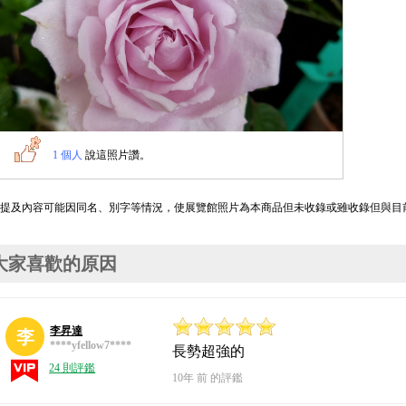
1 個人
說這照片讚。
*提及內容可能因同名、別字等情況，使展覽館照片為本商品但未收錄或雖收錄但與目
大家喜歡的原因
李昇達
李
****yfellow7****
長勢超強的
24 則評鑑
10年 前 的評鑑