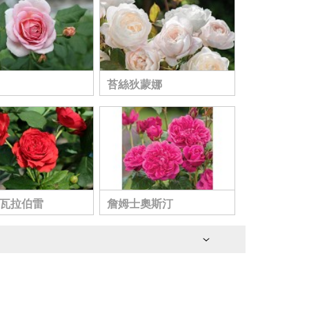
苔絲狄蒙娜
瓦拉伯雷
詹姆士奧斯汀