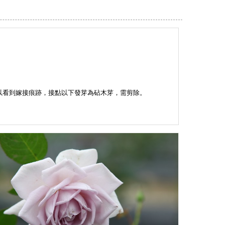
。
以看到嫁接痕跡，接點以下發芽為砧木芽，需剪除。