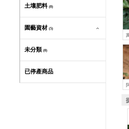
多年生及季節草花全部
(0)
土壤肥料
(0)
大道系
(1)
多年生草本
(0)
園藝資材
早大花組
(5)
(3)
季節草花
(0)
晚大花組
(3)
園藝資材全部
(5)
未分類
(0)
義大利組
(6)
專利四方盆
(3)
已停產商品
全緣組
(6)
工具手套
(1)
佛羅里達組
(1)
書籍
(1)
傑克曼組
(0)
德克薩斯組
(0)