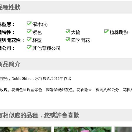
品種性狀
株型態：
灌木(S)
種特性：
紫色
大輪
植株耐熱
型與開花性：
杯型
四季開花
種公司：
其他育種公司
商品簡介
禮光，Noble Shine，水谷農園/2011年作出
玫瑰。花瓣色呈現藍紫色，瓣端呈現銀灰色。花香微香，株高約60公分，花徑
有相似處的品種，您或許會喜歡