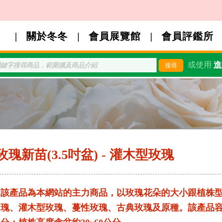
關於冬冬
會員展覽館
會員評鑑所
或使用
進
玫瑰新苗(3.5吋盆) - 灌木型玫瑰
該產品為本網站的主力商品，以玫瑰花朵的大小跟植株
瑰、灌木型玫瑰、蔓性玫瑰、古典玫瑰及原種。該產品容器