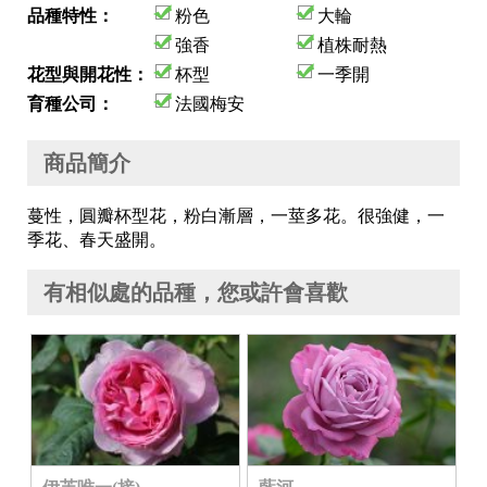
品種特性：
粉色
大輪
強香
植株耐熱
花型與開花性：
杯型
一季開
育種公司：
法國梅安
商品簡介
蔓性，圓瓣杯型花，粉白漸層，一莖多花。很強健，一
季花、春天盛開。
有相似處的品種，您或許會喜歡