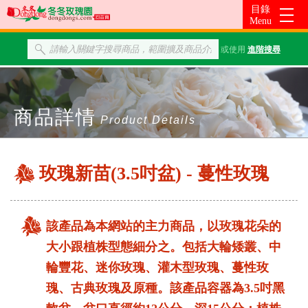
或使用
進階搜尋
商品詳情
Product Details
玫瑰新苗(3.5吋盆) - 蔓性玫瑰
該產品為本網站的主力商品，以玫瑰花朵的
大小跟植株型態細分之。包括大輪矮叢、中
輪豐花、迷你玫瑰、灌木型玫瑰、蔓性玫
瑰、古典玫瑰及原種。該產品容器為3.5吋黑