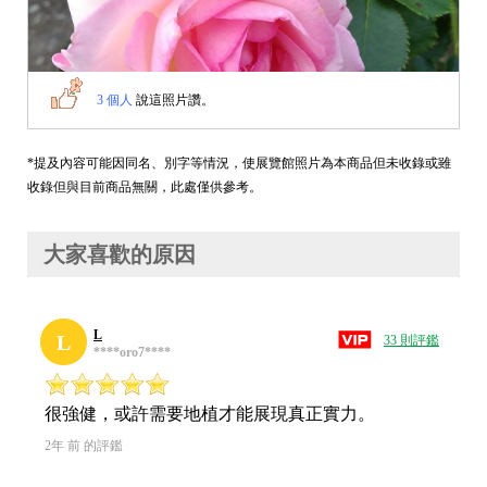
3 個人
說這照片讚。
*提及內容可能因同名、別字等情況，使展覽館照片為本商品但未收錄或雖
收錄但與目前商品無關，此處僅供參考。
大家喜歡的原因
L
L
33 則評鑑
****oro7****
很強健，或許需要地植才能展現真正實力。
2年 前 的評鑑