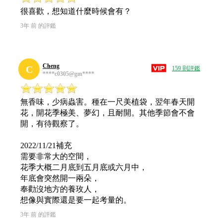
很喜歡，想知道什麼時候會有？
3年 前 的評鑑
Cheng
C
159 則評鑑
****c0305@gm****
無香味，少病蟲害。種在一尺美植袋，翌年春天開
花，開花季極美、夢幻，且耐開。其他季節會不會
開，有待觀察了。
2022/11/21補充
需要非常大的空間，
花季大概二月底到五月底或六月中，
年底會突然開一兩朵，
奉勸沒地方的養玫人，
想像與實際還是要一起考量的。
3年 前 的評鑑