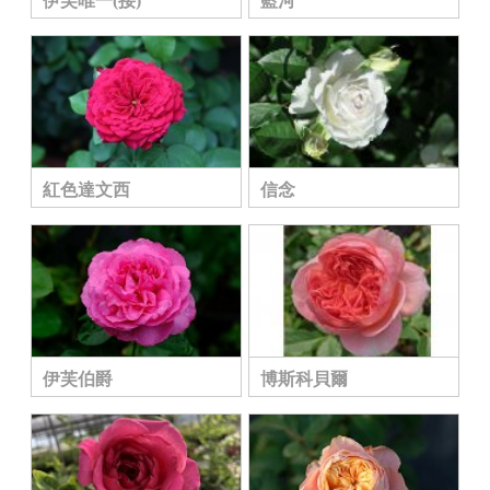
伊芙唯一(接)
藍河
紅色達文西
信念
伊芙伯爵
博斯科貝爾