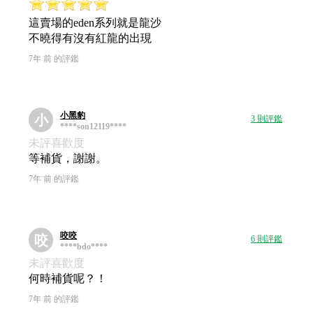
這賣場的eden系列就是龍沙
不曉得有沒有紅龍的出現
7年 前 的評鑑
小黑豹
小
3 則評鑑
****son12119****
未評喜歡度
等補貨，謝謝。
7年 前 的評鑑
咬咬
咬
6 則評鑑
****bdo****
未評喜歡度
何時補貨呢？！
7年 前 的評鑑