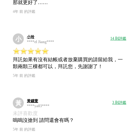
那就更好了……
4年 前 的評鑑
小玲
小
14 則評鑑
****el Jiang****
拜託如果有沒有結帳或者放棄購買的請留給我，一
顆兩顆三棵都可以，拜託您，先謝謝了！
5年 前 的評鑑
黃鏸萱
黃
3 則評鑑
****ya03****
未評喜歡度
嗚嗚沒搶到 請問還會有嗎？
5年 前 的評鑑