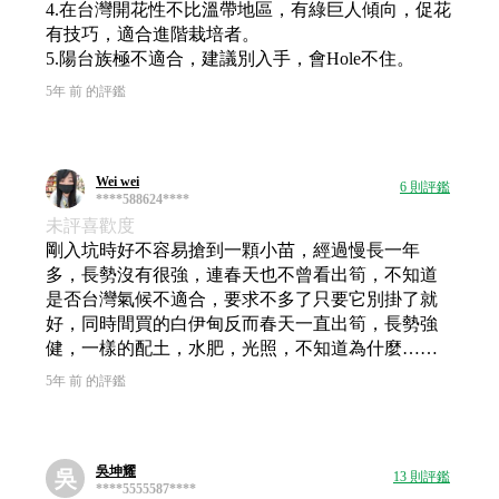
4.在台灣開花性不比溫帶地區，有綠巨人傾向，促花
有技巧，適合進階栽培者。
5.陽台族極不適合，建議別入手，會Hole不住。
5年 前 的評鑑
Wei wei
6 則評鑑
****588624****
未評喜歡度
剛入坑時好不容易搶到一顆小苗，經過慢長一年
多，長勢沒有很強，連春天也不曾看出筍，不知道
是否台灣氣候不適合，要求不多了只要它別掛了就
好，同時間買的白伊甸反而春天一直出筍，長勢強
健，一樣的配土，水肥，光照，不知道為什麼……
5年 前 的評鑑
吳坤耀
吳
13 則評鑑
****5555587****