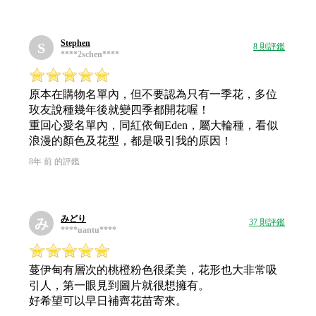
Stephen
S
8 則評鑑
****2schen****
原本在購物名單內，但不要認為只有一季花，多位
玫友說種幾年後就變四季都開花喔！
重回心愛名單內，同紅依甸Eden，屬大輪種，看似
浪漫的顏色及花型，都是吸引我的原因！
8年 前 的評鑑
みどり
み
37 則評鑑
****uantu****
蔓伊甸有層次的桃橙粉色很柔美，花形也大非常吸
引人，第一眼見到圖片就很想擁有。
好希望可以早日補齊花苗寄來。