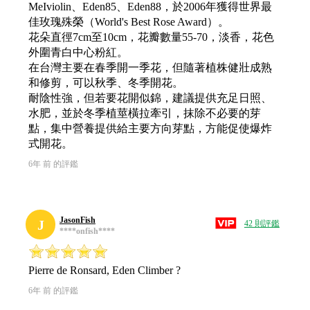
MeIviolin、Eden85、Eden88，於2006年獲得世界最
佳玫瑰殊榮（World's Best Rose Award）。
花朵直徑7cm至10cm，花瓣數量55-70，淡香，花色
外圍青白中心粉紅。
在台灣主要在春季開一季花，但隨著植株健壯成熟
和修剪，可以秋季、冬季開花。
耐陰性強，但若要花開似錦，建議提供充足日照、
水肥，並於冬季植莖橫拉牽引，抹除不必要的芽
點，集中營養提供給主要方向芽點，方能促使爆炸
式開花。
6年 前 的評鑑
JasonFish
J
42 則評鑑
****onfish****
Pierre de Ronsard, Eden Climber ?
6年 前 的評鑑