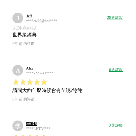
Jeff
J
20 則評鑑
****ew20@hot****
未評喜歡度
世界級經典
6年 前 的評鑑
Alex
A
6 則評鑑
****x223741****
請問大約什麼時候會有苗呢?謝謝
6年 前 的評鑑
李家銘
李
3 則評鑑
****LETA****