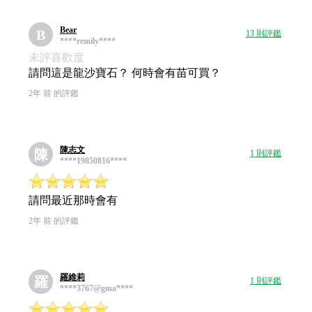
Bear
B
13 則評鑑
****remily****
未評喜歡度
請問這是龍沙寶石？ 何時會有苗可買？
2年 前 的評鑑
陳志文
陳
1 則評鑑
****19850816****
請問最近那時會有
2年 前 的評鑑
羅維莉
羅
1 則評鑑
****3767@gma****