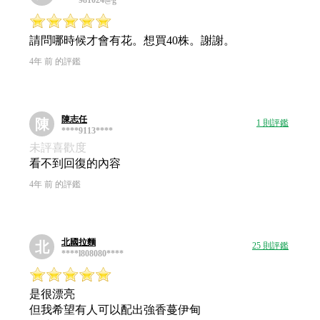
****981024@g****
請問哪時候才會有花。想買40株。謝謝。
4年 前 的評鑑
陳志任
陳
1 則評鑑
****9113****
未評喜歡度
看不到回復的內容
4年 前 的評鑑
北國拉麵
北
25 則評鑑
****l808080****
是很漂亮
但我希望有人可以配出強香蔓伊甸