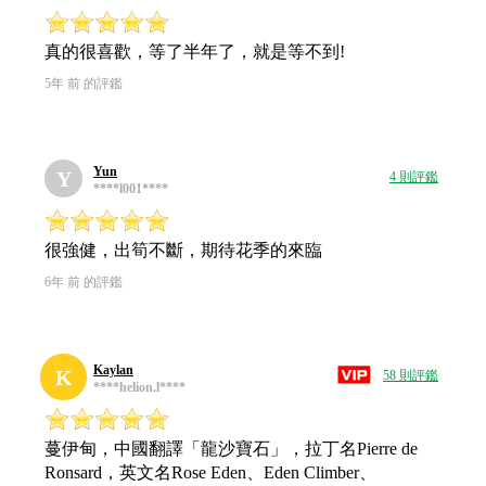
真的很喜歡，等了半年了，就是等不到!
5年 前 的評鑑
Yun
Y
4 則評鑑
****l001****
很強健，出筍不斷，期待花季的來臨
6年 前 的評鑑
Kaylan
K
58 則評鑑
****helion.l****
蔓伊甸，中國翻譯「龍沙寶石」，拉丁名Pierre de
Ronsard，英文名Rose Eden、Eden Climber、