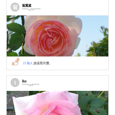
翁紫凌
翁
****a295****
23 個人
說這照片讚。
lisa
l
****rie8****