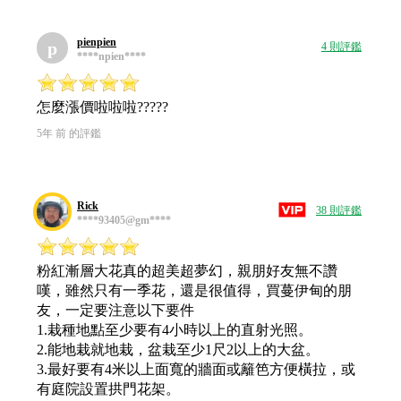
pienpien
p
4 則評鑑
****npien****
怎麼漲價啦啦啦?????
5年 前 的評鑑
Rick
38 則評鑑
****93405@gm****
粉紅漸層大花真的超美超夢幻，親朋好友無不讚
嘆，雖然只有一季花，還是很值得，買蔓伊甸的朋
友，一定要注意以下要件
1.栽種地點至少要有4小時以上的直射光照。
2.能地栽就地栽，盆栽至少1尺2以上的大盆。
3.最好要有4米以上面寬的牆面或籬笆方便橫拉，或
有庭院設置拱門花架。