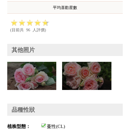
平均喜歡星數
(目前共 96 人評價)
其他照片
品種性狀
植株型態：
蔓性(CL)