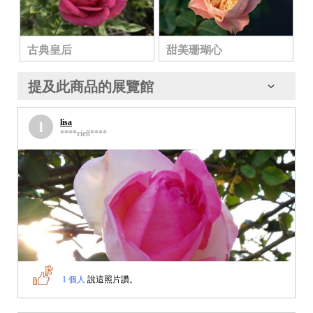
古典皇后
甜美珊瑚心
提及此商品的展覽館
lisa
l
****rie8****
1 個人
說這照片讚。