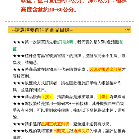
軟盆，盆口直徑約12公分、深15公分；植株
高度含盆約30~60公分。
★
★★第一次購買請先看
訂購說明
，我們賣的是3.5吋盆活體
花
苗
★★★植株會有蟲害或病害留下的痕跡，沒辦法完全不生病、沒
蟲咬，請知悉。
★★★將商品放在購物車不代表購買完成，
必須結帳送出訂單
才
等於買到。
★★★以匯款方式訂購者，請在匯款後於訂單輸入帳號後4~5
碼，並選擇到貨日。
★★★
商品後面
（接）
，指該商品是嫁接繁殖。
（鐵）
為鐵線蓮
★★★嫁接繁殖是採用一節砧木+一節接穗，其外觀與自根苗幾
乎沒有分別，可以看到嫁接痕跡，接點以下發芽為砧木芽，需剪
除。
★★★請多選擇
星期三或五到貨
，避免週末送貨有狀況。
★
★★玫瑰的栽培需要
日照充足
跟
通風良好
的環境，請評估後再
購買。