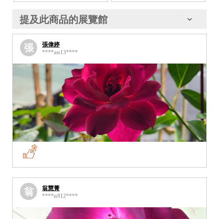
提及此商品的展覽館
張偉婷
張
****an13****
翁慧菁
翁
****n912****