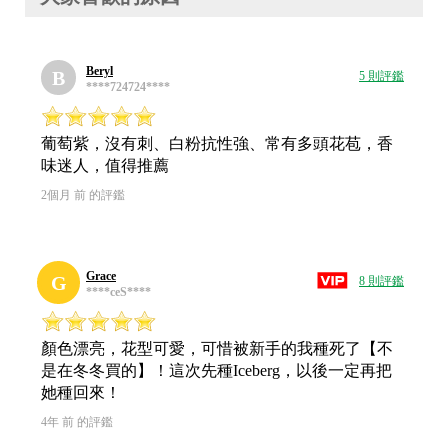
Beryl
B
5 則評鑑
****724724****
葡萄紫，沒有刺、白粉抗性強、常有多頭花苞，香
味迷人，值得推薦
2個月 前 的評鑑
Grace
G
8 則評鑑
****ceS****
顏色漂亮，花型可愛，可惜被新手的我種死了【不
是在冬冬買的】！這次先種Iceberg，以後一定再把
她種回來！
4年 前 的評鑑