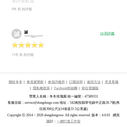
未評喜歡度
9年 前 的評鑑
誠
誠
24 則評鑑
****665****
11年 前 的評鑑
關於冬冬
｜
會員展覽館
｜
會員評鑑所
｜
訂購說明
｜
栽培方法
｜
意見客服
｜
隱私權政策
｜
Facebook粉絲團
｜
前往電腦版
營業人名稱：冬冬玫瑰園 統一編號：47589331
客服信箱：service@dongdongs.com 地址：542南投縣草屯鎮中正路28-7號(再
往前300公尺)(14省道31.5公里處)
Copyright ⓒ 2014 ~ 2026 dongdongrose. All rights reserved. 版本：4.6.01 網頁
設計：
一網打進工作室