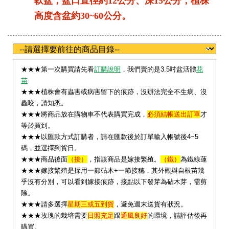
軟盆，盆口直徑約12公分、深15公分；植株
高度含盆約30~60公分。
★
★★第一次購買請先看
訂購說明
，我們賣的是3.5吋盆活體
花
苗
★★★植株會有蟲害或病害留下的痕跡，沒辦法完全不生病、沒
蟲咬，請知悉。
★★★將商品放在購物車不代表購買完成，
必須結帳送出訂單
才
等於買到。
★★★以匯款方式訂購者，請在匯款後於訂單輸入帳號後4~5
碼，並選擇到貨日。
★★★
商品後面
（接）
，指該商品是嫁接繁殖。
（鐵）
為鐵線蓮
★★★嫁接繁殖是採用一節砧木+一節接穗，其外觀與自根苗幾
乎沒有分別，可以看到嫁接痕跡，接點以下發芽為砧木芽，需剪
除。
★★★請多選擇
星期三或五到貨
，避免週末送貨有狀況。
★
★★玫瑰的栽培需要
日照充足
跟
通風良好
的環境，請評估後再
購買。