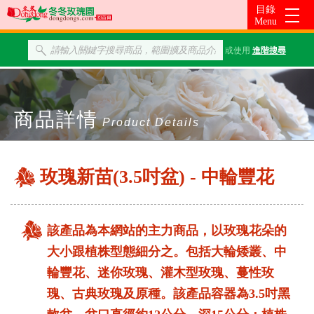
或使用
進階搜尋
商品詳情
Product Details
玫瑰新苗(3.5吋盆) - 中輪豐花
該產品為本網站的主力商品，以玫瑰花朵的
大小跟植株型態細分之。包括大輪矮叢、中
輪豐花、迷你玫瑰、灌木型玫瑰、蔓性玫
瑰、古典玫瑰及原種。該產品容器為3.5吋黑