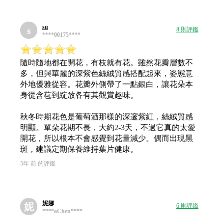
su
s
8 則評鑑
****00175****
隨時隨地都在開花，有枝就有花。雖然花瓣層數不
多，但與華麗的深紫色絲絨質感搭配起來，姿態意
外地優雅從容。花瓣外側帶了一點銀白，讓花朵本
身從含苞到綻放各有其觀賞趣味。
秋冬時期花色是葡萄酒那樣的深邃紫紅，絲絨質感
明顯。單朵花期不長，大約2-3天，不過它真的太愛
開花，所以根本不會感覺到花量減少。偶而出現黑
斑，建議定期保養維持葉片健康。
5年 前 的評鑑
妮娜
妮
6 則評鑑
****aChen****