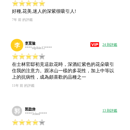
好種,花美,迷人的深紫很吸引人!
7年 前 的評鑑
李育瑜
李
24 則評鑑
****olphin12****
在士林官邸初見這款花時，深酒紅紫色的花朵吸引
住我的注意力。跟冰山一樣的多花性，加上中等以
上的抗病性，成為頗喜歡的品種之一
11年 前 的評鑑
郭肪伸
郭
13 則評鑑
****3ciud****