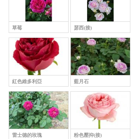
草莓
瑟西(接)
紅色維多利亞
藍月石
雷士德的玫瑰
粉色壓抑(接)