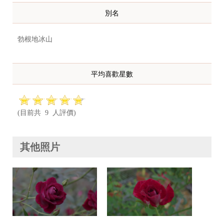
別名
勃根地冰山
平均喜歡星數
(目前共 9 人評價)
其他照片