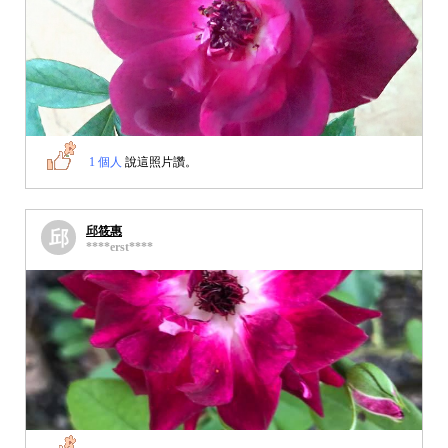
1 個人
說這照片讚。
邱筱惠
邱
****erst****