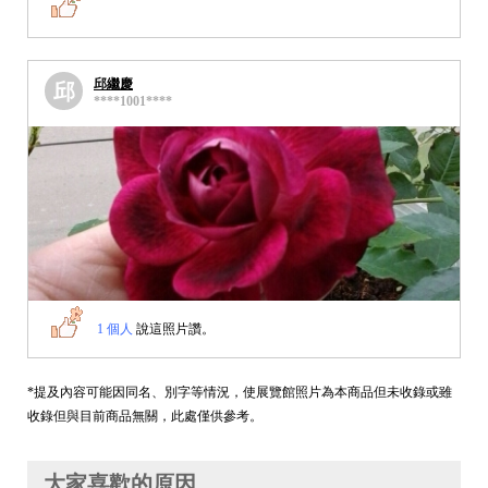
邱繼慶
邱
****1001****
1 個人
說這照片讚。
*提及內容可能因同名、別字等情況，使展覽館照片為本商品但未收錄或雖
收錄但與目前商品無關，此處僅供參考。
大家喜歡的原因