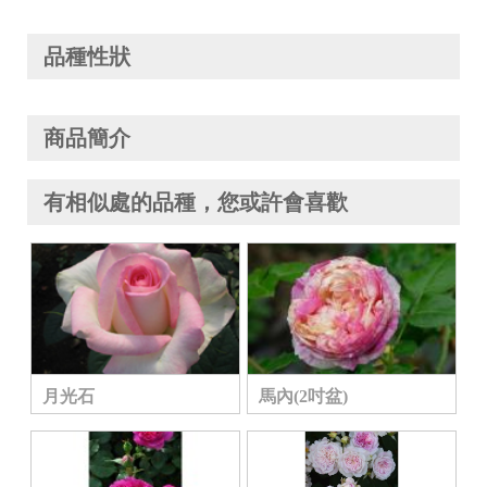
品種性狀
商品簡介
有相似處的品種，您或許會喜歡
月光石
馬內(2吋盆)