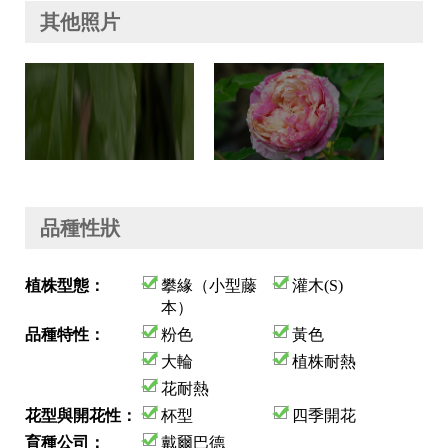
其他照片
品種性狀
植株型態：
攀緣（小型藤
灌木(S)
本）
品種特性：
粉色
黃色
大輪
植株耐熱
花耐熱
花型與開花性：
杯型
四季開花
育種公司：
戴爾巴德