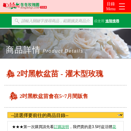
或使用
進階搜尋
商品詳情
Product Details
2吋黑軟盆苗 - 灌木型玫瑰
2吋黑軟盆苗會在5~7月間販售
★
★★第一次購買請先看
訂購說明
，我們賣的是3.5吋盆活體
花