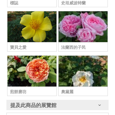
標誌
史坦威波特蘭
寶貝之愛
法蘭西的子民
煎餅磨坊
奧黛麗
提及此商品的展覽館