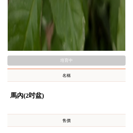
培育中
名稱
馬內(2吋盆)
售價