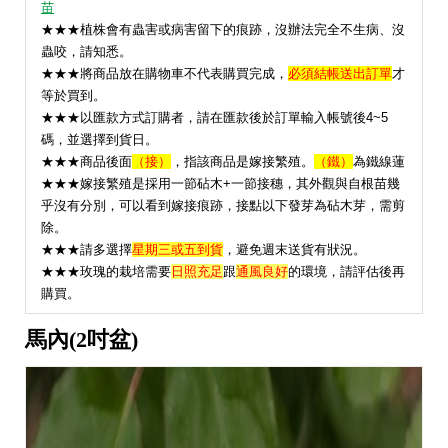
苗
★★★植株會有蟲害或病害留下的痕跡，沒辦法完全不生病、沒
蟲咬，請知悉。
★★★將商品放在購物車不代表購買完成，
必須結帳送出訂單
才
等於買到。
★★★以匯款方式訂購者，請在匯款後於訂單輸入帳號後4~5
碼，並選擇到貨日。
★★★
商品後面
（接）
，指該商品是嫁接繁殖。
（鐵）
為鐵線蓮
★★★嫁接繁殖是採用一節砧木+一節接穗，其外觀與自根苗幾
乎沒有分別，可以看到嫁接痕跡，接點以下發芽為砧木芽，需剪
除。
★★★請多選擇
星期三或五到貨
，避免週末送貨有狀況。
★
★★玫瑰的栽培需要
日照充足
跟
通風良好
的環境，請評估後再
購買。
馬內(2吋盆)