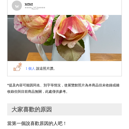
wewe
w
****e253****
1 個人
說這照片讚。
*提及內容可能因同名、別字等情況，使展覽館照片為本商品但未收錄或雖
收錄但與目前商品無關，此處僅供參考。
大家喜歡的原因
當第一個說喜歡原因的人吧！