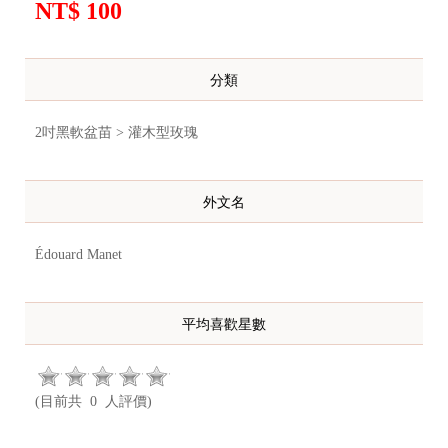
NT$ 100
分類
2吋黑軟盆苗 > 灌木型玫瑰
外文名
Édouard Manet
平均喜歡星數
(目前共 0 人評價)