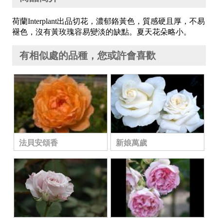
荷蘭Interplant出品切花，濃郁鉻黃色，質感硬且厚，不易
褪色，沒有黃玫瑰容易變淡的缺點。夏天花朵略小。
有相似處的品種，您或許會喜歡
法貝安頌香
新娘萬歲