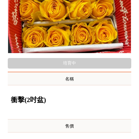
培育中
名稱
衝擊(2吋盆)
售價