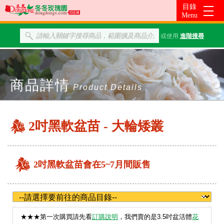
或使用
進階搜尋
商品詳情
Product Details
2吋黑軟盆苗 - 大輪矮叢
2吋黑軟盆苗會在5~7月間販售
★
★★第一次購買請先看
訂購說明
，我們賣的是3.5吋盆活體
花