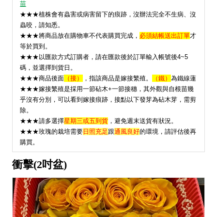
苗
★★★植株會有蟲害或病害留下的痕跡，沒辦法完全不生病、沒
蟲咬，請知悉。
★★★將商品放在購物車不代表購買完成，
必須結帳送出訂單
才
等於買到。
★★★以匯款方式訂購者，請在匯款後於訂單輸入帳號後4~5
碼，並選擇到貨日。
★★★
商品後面
（接）
，指該商品是嫁接繁殖。
（鐵）
為鐵線蓮
★★★嫁接繁殖是採用一節砧木+一節接穗，其外觀與自根苗幾
乎沒有分別，可以看到嫁接痕跡，接點以下發芽為砧木芽，需剪
除。
★★★請多選擇
星期三或五到貨
，避免週末送貨有狀況。
★
★★玫瑰的栽培需要
日照充足
跟
通風良好
的環境，請評估後再
購買。
衝擊(2吋盆)