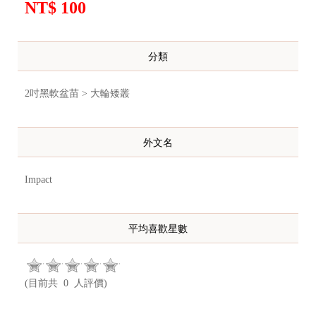
NT$ 100
分類
2吋黑軟盆苗 > 大輪矮叢
外文名
Impact
平均喜歡星數
(目前共 0 人評價)