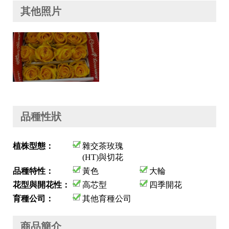
其他照片
品種性狀
植株型態：
雜交茶玫瑰
(HT)與切花
品種特性：
黃色
大輪
花型與開花性：
高芯型
四季開花
育種公司：
其他育種公司
商品簡介