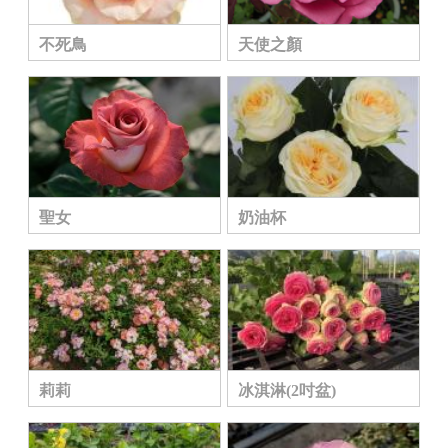
不死鳥
天使之顏
聖女
奶油杯
莉莉
冰淇淋(2吋盆)