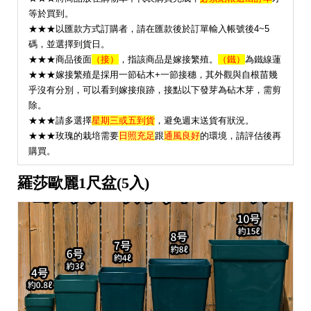
等於買到。
★★★以匯款方式訂購者，請在匯款後於訂單輸入帳號後4~5
碼，並選擇到貨日。
★★★
商品後面
（接）
，指該商品是嫁接繁殖。
（鐵）
為鐵線蓮
★★★嫁接繁殖是採用一節砧木+一節接穗，其外觀與自根苗幾
乎沒有分別，可以看到嫁接痕跡，接點以下發芽為砧木芽，需剪
除。
★★★請多選擇
星期三或五到貨
，避免週末送貨有狀況。
★
★★玫瑰的栽培需要
日照充足
跟
通風良好
的環境，請評估後再
購買。
羅莎歐麗1尺盆(5入)