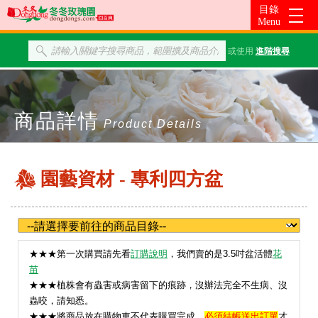
或使用
進階搜尋
商品詳情
Product Details
園藝資材 - 專利四方盆
★
★★第一次購買請先看
訂購說明
，我們賣的是3.5吋盆活體
花
苗
★★★植株會有蟲害或病害留下的痕跡，沒辦法完全不生病、沒
蟲咬，請知悉。
★★★將商品放在購物車不代表購買完成，
必須結帳送出訂單
才