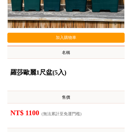
加入購物車
名稱
羅莎歐麗1尺盆(5入)
售價
NT$ 1100
(無法累計至免運門檻)