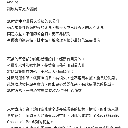
省空間
讓玫瑰有更大發展
10
吋盆中容量最大等級的
18
公升
適合當蔓性玫瑰照養的玫瑰、想養大或已經養大的木立玫瑰
因是方盆，不僅節省空間，更不易傾倒
有優良的通氣性、排水性，給玫瑰的根部最好的生長環境
花盆的每個部分的形狀和設計，都是有用意的。
考量排水性和通氣性，將盆底面積利用到最大化；
將盆型設計成方形，不容易因風而傾倒；
外觀簡潔俐落，就算排很多、看很久，也不容易看膩，能長期使用；
能讓玫瑰發揮原有實力、開出更多美麗花朵、長成更優美的樹型。
10
吋方盆，是真心推薦給愛玫人們使用的花盆。
木村卓功：為了讓玫瑰能健全成長成漂亮的植株、樹形，
開出讓人滿
意的花朵，同時又要能節省栽培空間，因此我開發出了
R
osa Orientis
Collector’s Pot
系列的花盆。