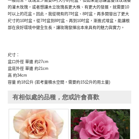
一般而言，玫瑰至少需要
8
吋大小的花盆，
但如果是想讓當蔓性玫瑰養
的灌木玫瑰，
或者想讓木立玫瑰長更大株、有更大的發展，就需要
10
吋以上的花
盆。因此，我從現有的
7
吋盆、
8
吋盆，再多開發出了更大
尺寸的
1
0
吋盆。從
7
吋盆到
8
吋盆、再到
10
吋盆，漸進式增盆，
能讓根
部在良好環境中健全生長，
讓玫瑰發揮出本來具有的魅力與實力。
尺寸：
盆口外徑
單邊
約
27cm
盆底外徑
單邊
約
21cm
高
約
34cm
容量
約
18
公升
(
若考量積水空間，需要約
15
公升的用土量
)
有相似處的品種，您或許會喜歡