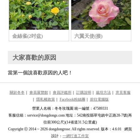
金絲雀(2吋盆)
六翼天使(接)
大家喜歡的原因
當第一個說喜歡原因的人吧！
關於冬冬
｜
會員展覽館
｜
會員評鑑所
｜
訂購說明
｜
栽培方法
｜
意見客服
｜
隱私權政策
｜
Facebook粉絲團
｜
前往電腦版
營業人名稱：冬冬玫瑰園 統一編號：47589331
客服信箱：service@dongdongs.com 地址：542南投縣草屯鎮中正路28-7號(再
往前300公尺)(14省道31.5公里處)
Copyright ⓒ 2014 ~ 2026 dongdongrose. All rights reserved. 版本：4.6.01 網頁
設計：
一網打進工作室