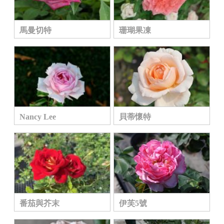
馬曼切特
珊瑚果凍
Nancy Lee
貝蒂懷特
番茄與芥末
伊芙5號