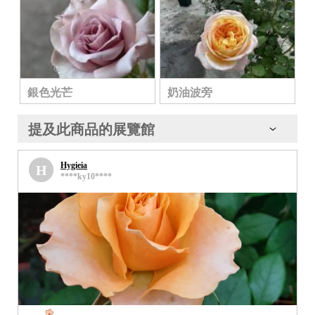
銀色光芒
奶油波旁
提及此商品的展覽館
Hygieia
H
****ky10****