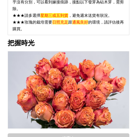
乎沒有分別，可以看到嫁接痕跡，接點以下發芽為砧木芽，需剪
除。
★★★請多選擇
星期三或五到貨
，避免週末送貨有狀況。
★
★★玫瑰的栽培需要
日照充足
跟
通風良好
的環境，請評估後再
購買。
把握時光