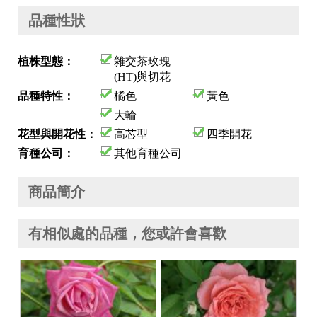
品種性狀
植株型態：
雜交茶玫瑰
(HT)與切花
品種特性：
橘色
黃色
大輪
花型與開花性：
高芯型
四季開花
育種公司：
其他育種公司
商品簡介
有相似處的品種，您或許會喜歡