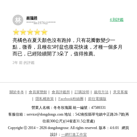
林瑞祥
林
4 則評鑑
****lin1976@****
亮橘色在夏天顏色沒有跑掉，只有花瓣數變少一
點，微香，且種在5吋盆也復花快速，才種一個多月
而已，已經陸續開了3朵了，值得推薦。
2年 前 的評鑑
關於冬冬
｜
會員展覽館
｜
會員評鑑所
｜
訂購說明
｜
栽培方法
｜
意見客服
｜
隱私權政策
｜
Facebook粉絲團
｜
前往電腦版
營業人名稱：冬冬玫瑰園 統一編號：47589331
客服信箱：service@dongdongs.com 地址：542南投縣草屯鎮中正路28-7號(再
往前300公尺)(14省道31.5公里處)
Copyright ⓒ 2014 ~ 2026 dongdongrose. All rights reserved. 版本：4.6.01 網頁
設計：
一網打進工作室