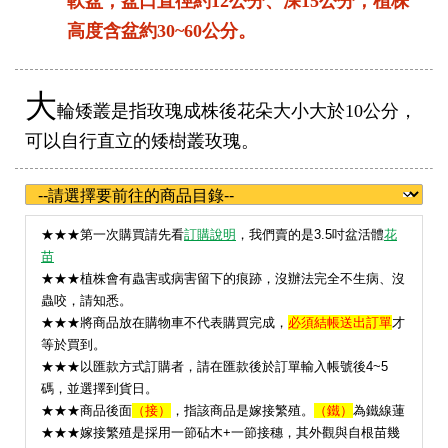
軟盆，盆口直徑約12公分、深15公分；植株
高度含盆約30~60公分。
大
輪矮叢是指玫瑰成株後花朵大小大於10公分，
可以自行直立的矮樹叢玫瑰。
★
★★第一次購買請先看
訂購說明
，我們賣的是3.5吋盆活體
花
苗
★★★植株會有蟲害或病害留下的痕跡，沒辦法完全不生病、沒
蟲咬，請知悉。
★★★將商品放在購物車不代表購買完成，
必須結帳送出訂單
才
等於買到。
★★★以匯款方式訂購者，請在匯款後於訂單輸入帳號後4~5
碼，並選擇到貨日。
★★★
商品後面
（接）
，指該商品是嫁接繁殖。
（鐵）
為鐵線蓮
★★★嫁接繁殖是採用一節砧木+一節接穗，其外觀與自根苗幾