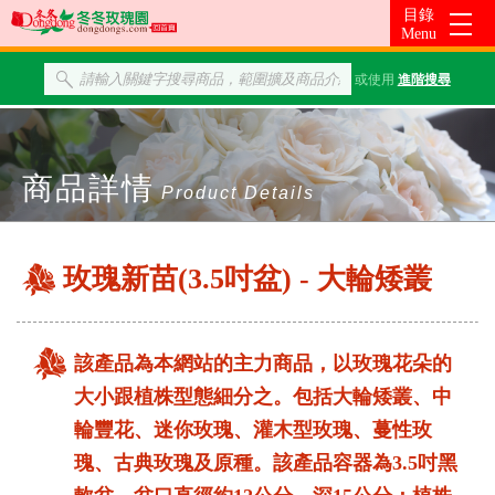
或使用
進階搜尋
商品詳情
Product Details
玫瑰新苗(3.5吋盆) - 大輪矮叢
該產品為本網站的主力商品，以玫瑰花朵的
大小跟植株型態細分之。包括大輪矮叢、中
輪豐花、迷你玫瑰、灌木型玫瑰、蔓性玫
瑰、古典玫瑰及原種。該產品容器為3.5吋黑