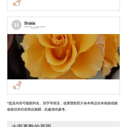
Hygieia
H
****ky10****
*提及內容可能因同名、別字等情況，使展覽館照片為本商品但未收錄或雖
收錄但與目前商品無關，此處僅供參考。