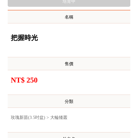
培育中
名稱
把握時光
售價
NT$ 250
分類
玫瑰新苗(3.5吋盆) > 大輪矮叢