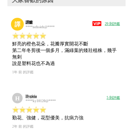
大家喜歡的原因
譯醣
譯
29 則評鑑
****nehsieh@****
鮮亮的橙色花朵，花瓣厚實開花不斷
第二年冬剪後一個多月，滿綠葉的矮壯植株，幾乎
無刺
說是塑料花也不為過
1年 前 的評鑑
Hygieia
H
5 則評鑑
****ky10120@****
勤花、強健，花型優美，抗病力強
2年 前 的評鑑