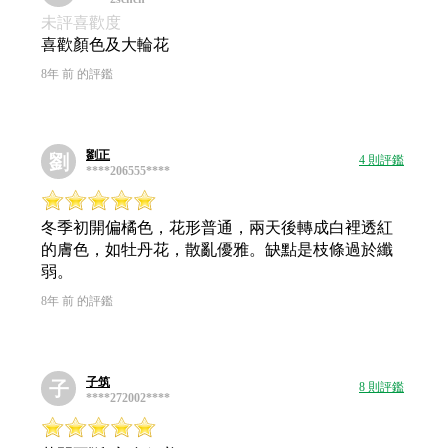
未評喜歡度
喜歡顏色及大輪花
8年 前 的評鑑
劉正
劉
4 則評鑑
****206555****
冬季初開偏橘色，花形普通，兩天後轉成白裡透紅
的膚色，如牡丹花，散亂優雅。缺點是枝條過於纖
弱。
8年 前 的評鑑
子筑
子
8 則評鑑
****272002****