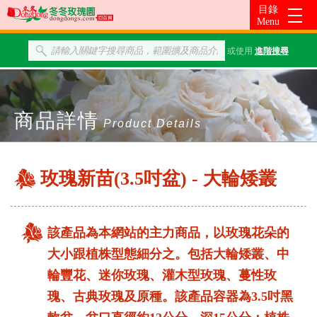
或使用
進階搜尋
商品詳情
Product Details
玫瑰新苗(3.5吋盆) - 大輪矮叢
該產品為本網站的主力商品，以玫瑰花朵的
大小跟植株型態細分之。包括大輪矮叢、中
輪豐花、迷你玫瑰、灌木型玫瑰、蔓性玫
瑰、古典玫瑰及原種。該產品容器為3.5吋黑