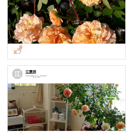
江慧祥
江
****615o****