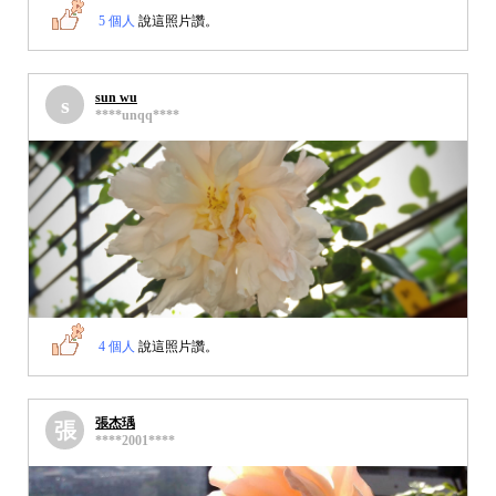
5 個人
說這照片讚。
sun wu
s
****unqq****
4 個人
說這照片讚。
張杰瑀
張
****2001****