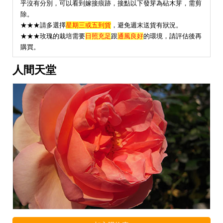
乎沒有分別，可以看到嫁接痕跡，接點以下發芽為砧木芽，需剪
除。
★★★請多選擇
星期三或五到貨
，避免週末送貨有狀況。
★
★★玫瑰的栽培需要
日照充足
跟
通風良好
的環境，請評估後再
購買。
人間天堂