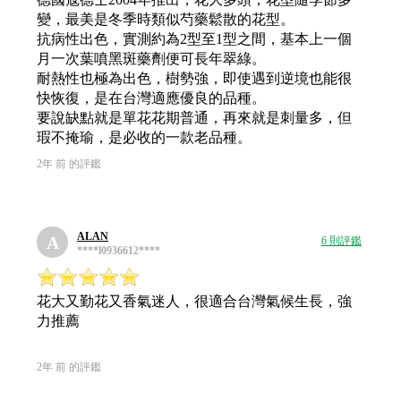
變，最美是冬季時類似芍藥鬆散的花型。
抗病性出色，實測約為2型至1型之間，基本上一個
月一次葉噴黑斑藥劑便可長年翠綠。
耐熱性也極為出色，樹勢強，即使遇到逆境也能很
快恢復，是在台灣適應優良的品種。
要說缺點就是單花花期普通，再來就是刺量多，但
瑕不掩瑜，是必收的一款老品種。
2年 前 的評鑑
ALAN
A
6 則評鑑
****l0936612****
花大又勤花又香氣迷人，很適合台灣氣候生長，強
力推薦
2年 前 的評鑑