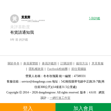
黃素卿
黃
5 則評鑑
****1015nina****
未評喜歡度
有貨請通知我
6年 前 的評鑑
關於冬冬
｜
會員展覽館
｜
會員評鑑所
｜
訂購說明
｜
栽培方法
｜
意見客服
｜
隱私權政策
｜
Facebook粉絲團
｜
前往電腦版
營業人名稱：冬冬玫瑰園 統一編號：47589331
客服信箱：service@dongdongs.com 地址：542南投縣草屯鎮中正路28-7號(再
往前300公尺)(14省道31.5公里處)
Copyright ⓒ 2014 ~ 2026 dongdongrose. All rights reserved. 版本：4.6.01 網頁
設計：
一網打進工作室
登入
加入會員