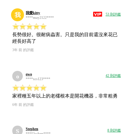
我愛kitty
我
53 則評鑑
****may2122****
長勢很好。很耐病蟲害。只是我的目前還沒來花已
經長好高了
3年 前 的評鑑
owo
o
42 則評鑑
****xcs123****
家裡種五年以上的老欉根本是開花機器，非常粗勇
6年 前 的評鑑
Stephen
S
8 則評鑑
****2schen****