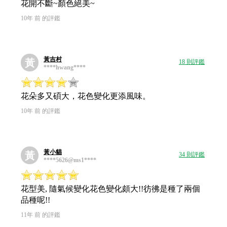
花開不斷~顏色絕美~
10年 前 的評鑑
黃吉村
黃
18 則評鑑
****hwang****
花朵多又碩大，花色變化更添風味。
10年 前 的評鑑
黃小貓
黃
34 則評鑑
****5626@ms1****
花型美, 隨氣候變化花色變化頗大!!彷彿是種了兩個
品種呢!!
11年 前 的評鑑