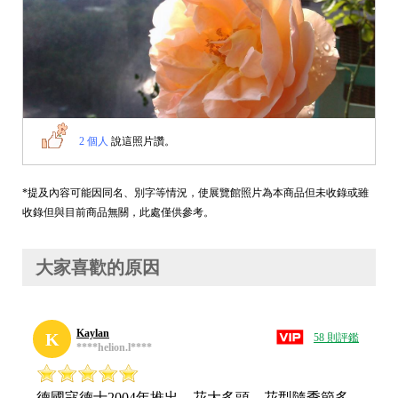
2 個人
說這照片讚。
*提及內容可能因同名、別字等情況，使展覽館照片為本商品但未收錄或雖
收錄但與目前商品無關，此處僅供參考。
大家喜歡的原因
Kaylan
K
58 則評鑑
****helion.l****
德國寇德士2004年推出，花大多頭，花型隨季節多