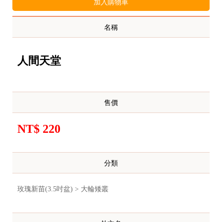
加入購物車
名稱
人間天堂
售價
NT$ 220
分類
玫瑰新苗(3.5吋盆) > 大輪矮叢