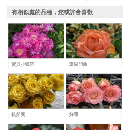
有相似處的品種，您或許會喜歡
寶貝小狐狸
珊瑚印象
帆船賽
好運