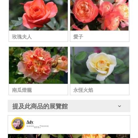
玫瑰夫人
愛子
南瓜燈籠
永恆火焰
提及此商品的展覽館
Ady
****ura7****