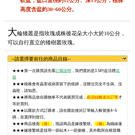
軟盆，盆口直徑約12公分、深15公分；植株
高度含盆約30~60公分。
大
輪矮叢是指玫瑰成株後花朵大小大於10公分，
可以自行直立的矮樹叢玫瑰。
★
★★第一次購買請先看
訂購說明
，我們賣的是3.5吋盆活體
花
苗
★★★植株會有蟲害或病害留下的痕跡，沒辦法完全不生病、沒
蟲咬，請知悉。
★★★將商品放在購物車不代表購買完成，
必須結帳送出訂單
才
等於買到。
★★★以匯款方式訂購者，請在匯款後於訂單輸入帳號後4~5
碼，並選擇到貨日。
★★★
商品後面
（接）
，指該商品是嫁接繁殖。
（鐵）
為鐵線蓮
★★★嫁接繁殖是採用一節砧木+一節接穗，其外觀與自根苗幾