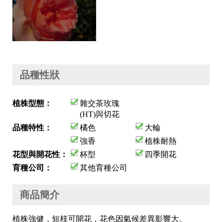
品種性狀
植株型態：
雜交茶玫瑰
(HT)與切花
品種特性：
橘色
大輪
強香
植株耐熱
花型與開花性：
杯型
四季開花
育種公司：
其他育種公司
商品簡介
植株強健，短枝可開花，花色因氣候差異影響大。